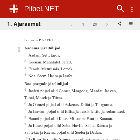
Piibel.NET
1. Ajaraamat
<
1
29
>
Eestikeelne Piibel 1997
1
Aadama järeltulijad
1
Aadam, Sett, Enos,
2
Keenan, Mahalalel, Jered,
3
Eenok, Metuusala, Lemek,
4
Noa, Seem, Haam ja Jaafet.
Noa poegade järeltulijad
5
Jaafeti pojad olid Gomer, Maagoog, Maadai, Jaavan,
Tubal, Mesek ja Tiiras.
6
Ja Gomeri pojad olid Askenas, Diifat ja Toogarma.
7
Ja Jaavani pojad olid Eliisa ja Tarsis, kittid ja rodanlased.
8
Haami pojad olid Kuus, Mitsraim, Puut ja Kaanan.
9
Ja Kuusi pojad olid Seba, Havila, Sabta, Raema ja
Sabteka; ja Raema pojad olid Seeba ja Dedan.
10
Ja Kuusile sündis Nimrod, kes oli esimene vägev mees