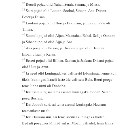
37
Reueli pojad olid Nahat, Serah, Samma ja Missa.
38
Seiri pojad olid Lootan, Soobal, Sibeon, Ana, Diison,
Eeser ja Diisan.
39
Lootani pojad olid Hori ja Hoomam; ja Lootani õde oli
Timna.
40
Soobali pojad olid Aljan, Maanahat, Eebal, Sefi ja Oonam;
ja Sibeoni pojad olid Ajja ja Ana.
41
Ana poegi oli Diison; ja Diisoni pojad olid Hamran,
Esban, Jitran ja Keran.
42
Eeseri pojad olid Bilhan, Saavan ja Jaakan; Diisani pojad
olid Uuts ja Aran.
43
Ja need olid kuningad, kes valitsesid Edomimaal, enne kui
ükski kuningas Iisraeli laste üle valitses: Bela, Beori poeg;
tema linna nimi oli Dinhaba.
44
Kui Bela suri, sai tema asemel kuningaks Joobab, Serahi
poeg Bosrast.
45
Kui Joobab suri, sai tema asemel kuningaks Huusam
teemanlaste maalt.
46
Kui Huusam suri, sai tema asemel kuningaks Hadad,
Bedadi poeg, kes lõi midjanlasi Moabi väljadel; tema linna