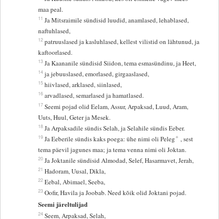
maa peal.
11
Ja Mitsraimile sündisid luudid, anamlased, lehablased,
naftuhlased,
12
patruuslased ja kasluhlased, kellest vilistid on lähtunud, ja
kaftoorlased.
13
Ja Kaananile sündisid Siidon, tema esmasündinu, ja Heet,
14
ja jebuuslased, emorlased, girgaaslased,
15
hiivlased, arklased, siinlased,
16
arvadlased, semarlased ja hamatlased.
17
Seemi pojad olid Eelam, Assur, Arpaksad, Luud, Aram,
Uuts, Huul, Geter ja Mesek.
18
Ja Arpaksadile sündis Selah, ja Selahile sündis Eeber.
+
19
Ja Eeberile sündis kaks poega: ühe nimi oli Peleg
, sest
tema päevil jagunes maa; ja tema venna nimi oli Joktan.
20
Ja Joktanile sündisid Almodad, Selef, Hasarmavet, Jerah,
21
Hadoram, Uusal, Dikla,
22
Eebal, Abimael, Seeba,
23
Oofir, Havila ja Joobab. Need kõik olid Joktani pojad.
Seemi järeltulijad
24
Seem, Arpaksad, Selah,