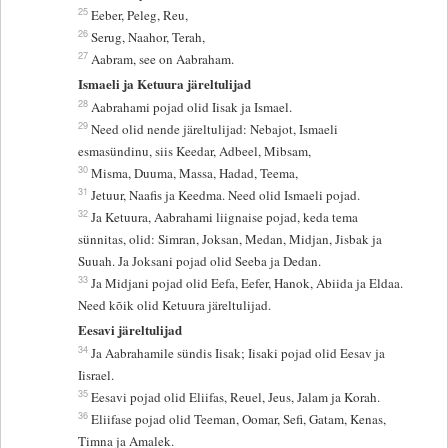
25
Eeber, Peleg, Reu,
26
Serug, Naahor, Terah,
27
Aabram, see on Aabraham.
Ismaeli ja Ketuura järeltulijad
28
Aabrahami pojad olid Iisak ja Ismael.
29
Need olid nende järeltulijad: Nebajot, Ismaeli
esmasündinu, siis Keedar, Adbeel, Mibsam,
30
Misma, Duuma, Massa, Hadad, Teema,
31
Jetuur, Naafis ja Keedma. Need olid Ismaeli pojad.
32
Ja Ketuura, Aabrahami liignaise pojad, keda tema
sünnitas, olid: Simran, Joksan, Medan, Midjan, Jisbak ja
Suuah. Ja Joksani pojad olid Seeba ja Dedan.
33
Ja Midjani pojad olid Eefa, Eefer, Hanok, Abiida ja Eldaa.
Need kõik olid Ketuura järeltulijad.
Eesavi järeltulijad
34
Ja Aabrahamile sündis Iisak; Iisaki pojad olid Eesav ja
Iisrael.
35
Eesavi pojad olid Eliifas, Reuel, Jeus, Jalam ja Korah.
36
Eliifase pojad olid Teeman, Oomar, Sefi, Gatam, Kenas,
Timna ja Amalek.