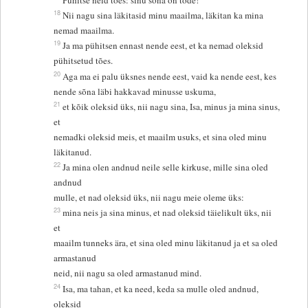
Pühitse neid tões: sinu sõna on tõde!
18
Nii nagu sina läkitasid minu maailma, läkitan ka mina
nemad maailma.
19
Ja ma pühitsen ennast nende eest, et ka nemad oleksid
pühitsetud tões.
20
Aga ma ei palu üksnes nende eest, vaid ka nende eest, kes
nende sõna läbi hakkavad minusse uskuma,
21
et kõik oleksid üks, nii nagu sina, Isa, minus ja mina sinus,
et
nemadki oleksid meis, et maailm usuks, et sina oled minu
läkitanud.
22
Ja mina olen andnud neile selle kirkuse, mille sina oled
andnud
mulle, et nad oleksid üks, nii nagu meie oleme üks:
23
mina neis ja sina minus, et nad oleksid täielikult üks, nii
et
maailm tunneks ära, et sina oled minu läkitanud ja et sa oled
armastanud
neid, nii nagu sa oled armastanud mind.
24
Isa, ma tahan, et ka need, keda sa mulle oled andnud,
oleksid