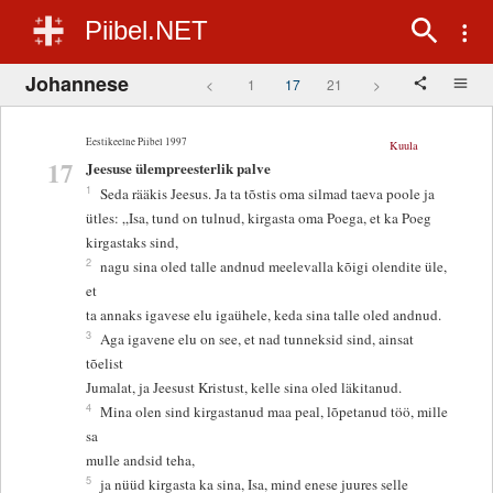
Piibel.NET
Johannese
<
1
17
21
>
Eestikeelne Piibel 1997
Kuula
17
Jeesuse ülempreesterlik palve
1
Seda rääkis Jeesus. Ja ta tõstis oma silmad taeva poole ja
ütles: „Isa, tund on tulnud, kirgasta oma Poega, et ka Poeg
kirgastaks sind,
2
nagu sina oled talle andnud meelevalla kõigi olendite üle,
et
ta annaks igavese elu igaühele, keda sina talle oled andnud.
3
Aga igavene elu on see, et nad tunneksid sind, ainsat
tõelist
Jumalat, ja Jeesust Kristust, kelle sina oled läkitanud.
4
Mina olen sind kirgastanud maa peal, lõpetanud töö, mille
sa
mulle andsid teha,
5
ja nüüd kirgasta ka sina, Isa, mind enese juures selle