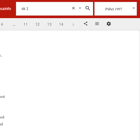
Piibel 1997
isainfo
4
...
11
12
13
14
>
e,
est
eed
nd