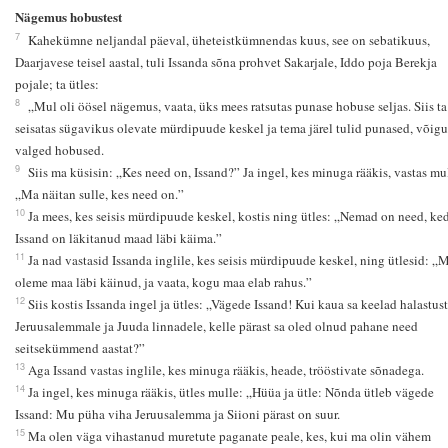
Nägemus hobustest
7
Kahekümne neljandal päeval, üheteistkümnendas kuus, see on sebatikuus,
Daarjavese teisel aastal, tuli Issanda sõna prohvet Sakarjale, Iddo poja Berekja
pojale; ta ütles:
8
„Mul oli öösel nägemus, vaata, üks mees ratsutas punase hobuse seljas. Siis ta
seisatas sügavikus olevate mürdipuude keskel ja tema järel tulid punased, võigu
valged hobused.
9
Siis ma küsisin: „Kes need on, Issand?” Ja ingel, kes minuga rääkis, vastas mu
„Ma näitan sulle, kes need on.”
10
Ja mees, kes seisis mürdipuude keskel, kostis ning ütles: „Nemad on need, ke
Issand on läkitanud maad läbi käima.”
11
Ja nad vastasid Issanda inglile, kes seisis mürdipuude keskel, ning ütlesid: „
oleme maa läbi käinud, ja vaata, kogu maa elab rahus.”
12
Siis kostis Issanda ingel ja ütles: „Vägede Issand! Kui kaua sa keelad halastust
Jeruusalemmale ja Juuda linnadele, kelle pärast sa oled olnud pahane need
seitsekümmend aastat?”
13
Aga Issand vastas inglile, kes minuga rääkis, heade, trööstivate sõnadega.
14
Ja ingel, kes minuga rääkis, ütles mulle: „Hüüa ja ütle: Nõnda ütleb vägede
Issand: Mu püha viha Jeruusalemma ja Siioni pärast on suur.
15
Ma olen väga vihastanud muretute paganate peale, kes, kui ma olin vähem