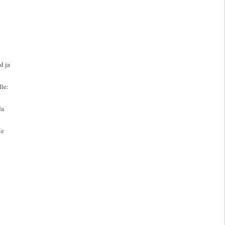
d ja
lle:
da
Me