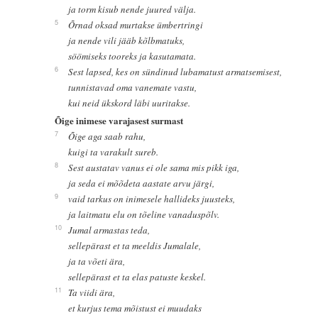
ja torm kisub nende juured välja.
5
Õrnad oksad murtakse ümbertringi
ja nende vili jääb kõlbmatuks,
söömiseks tooreks ja kasutamata.
6
Sest lapsed, kes on sündinud lubamatust armatsemisest,
tunnistavad oma vanemate vastu,
kui neid ükskord läbi uuritakse.
Õige inimese varajasest surmast
7
Õige aga saab rahu,
kuigi ta varakult sureb.
8
Sest austatav vanus ei ole sama mis pikk iga,
ja seda ei mõõdeta aastate arvu järgi,
9
vaid tarkus on inimesele hallideks juusteks,
ja laitmatu elu on tõeline vanaduspõlv.
10
Jumal armastas teda,
sellepärast et ta meeldis Jumalale,
ja ta võeti ära,
sellepärast et ta elas patuste keskel.
11
Ta viidi ära,
et kurjus tema mõistust ei muudaks