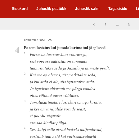
Sisukord
Juhuslik peatükk
Juhuslik salm
Tagasiside
L
<
1
...
2
Eestikeelne Piibel 1997
4
Parem lastetus kui jumalakartmatud järglased
1
Parem on lastetus koos voorusega,
sest vooruse mälestus on surematu -
tunnustatakse seda ju Jumala ja inimeste poolt.
2
Kui see on olemas, siis matkitakse seda,
ja kui seda ei ole, siis igatsetakse seda.
Ja igavikus uhkustab see pärga kandes,
olles võitnud ausas võitluses.
3
Jumalakartmatute lastekari on aga kasutu,
ja kes on värdjalike võsude seast,
ei juurdu sügavalt
ega saa kindlat põhja.
4
Sest kuigi selle oksad hetkeks haljendavad,
varistab tuul neid kui varisemisvalmeid