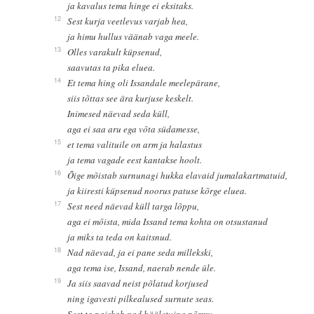
ja kavalus tema hinge ei eksitaks.
12
Sest kurja veetlevus varjab hea,
ja himu hullus väänab vaga meele.
13
Olles varakult küpsenud,
saavutas ta pika eluea.
14
Et tema hing oli Issandale meelepärane,
siis tõttas see ära kurjuse keskelt.
Inimesed näevad seda küll,
aga ei saa aru ega võta südamesse,
15
et tema valituile on arm ja halastus
ja tema vagade eest kantakse hoolt.
16
Õige mõistab surnunagi hukka elavaid jumalakartmatuid,
ja kiiresti küpsenud noorus patuse kõrge eluea.
17
Sest need näevad küll targa lõppu,
aga ei mõista, mida Issand tema kohta on otsustanud
ja miks ta teda on kaitsnud.
18
Nad näevad, ja ei pane seda millekski,
aga tema ise, Issand, naerab nende üle.
19
Ja siis saavad neist põlatud korjused
ning igavesti pilkealused surnute seas.
Sest ta paiskab nad hääletuina põrmu