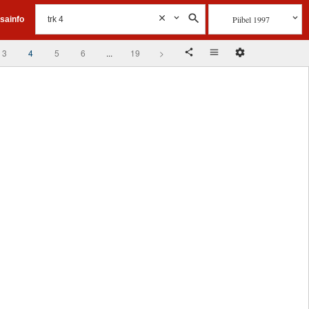
Piibel 1997
isainfo
3
4
5
6
...
19
>