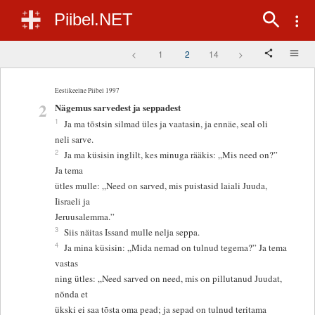
Piibel.NET
<
1
2
14
>
Eestikeelne Piibel 1997
2
Nägemus sarvedest ja seppadest
1
Ja ma tõstsin silmad üles ja vaatasin, ja ennäe, seal oli
neli sarve.
2
Ja ma küsisin inglilt, kes minuga rääkis: „Mis need on?”
Ja tema
ütles mulle: „Need on sarved, mis puistasid laiali Juuda,
Iisraeli ja
Jeruusalemma.”
3
Siis näitas Issand mulle nelja seppa.
4
Ja mina küsisin: „Mida nemad on tulnud tegema?” Ja tema
vastas
ning ütles: „Need sarved on need, mis on pillutanud Juudat,
nõnda et
ükski ei saa tõsta oma pead; ja sepad on tulnud teritama