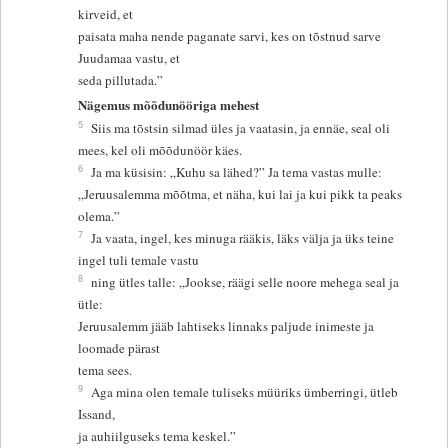
kirveid, et
paisata maha nende paganate sarvi, kes on tõstnud sarve
Juudamaa vastu, et
seda pillutada.”
Nägemus mõõdunööriga mehest
5
Siis ma tõstsin silmad üles ja vaatasin, ja ennäe, seal oli
mees, kel oli mõõdunöör käes.
6
Ja ma küsisin: „Kuhu sa lähed?” Ja tema vastas mulle:
„Jeruusalemma mõõtma, et näha, kui lai ja kui pikk ta peaks
olema.”
7
Ja vaata, ingel, kes minuga rääkis, läks välja ja üks teine
ingel tuli temale vastu
8
ning ütles talle: „Jookse, räägi selle noore mehega seal ja
ütle:
Jeruusalemm jääb lahtiseks linnaks paljude inimeste ja
loomade pärast
tema sees.
9
Aga mina olen temale tuliseks müüriks ümberringi, ütleb
Issand,
ja auhiilguseks tema keskel.”