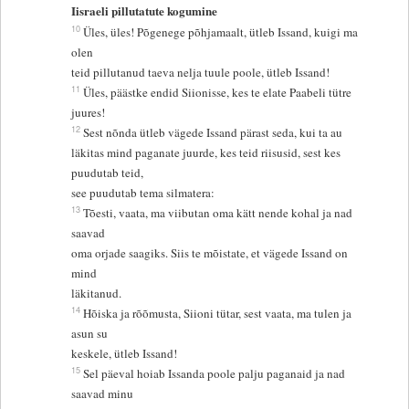
Iisraeli pillutatute kogumine
10
Üles, üles! Põgenege põhjamaalt, ütleb Issand, kuigi ma
olen
teid pillutanud taeva nelja tuule poole, ütleb Issand!
11
Üles, päästke endid Siionisse, kes te elate Paabeli tütre
juures!
12
Sest nõnda ütleb vägede Issand pärast seda, kui ta au
läkitas mind paganate juurde, kes teid riisusid, sest kes
puudutab teid,
see puudutab tema silmatera:
13
Tõesti, vaata, ma viibutan oma kätt nende kohal ja nad
saavad
oma orjade saagiks. Siis te mõistate, et vägede Issand on
mind
läkitanud.
14
Hõiska ja rõõmusta, Siioni tütar, sest vaata, ma tulen ja
asun su
keskele, ütleb Issand!
15
Sel päeval hoiab Issanda poole palju paganaid ja nad
saavad minu