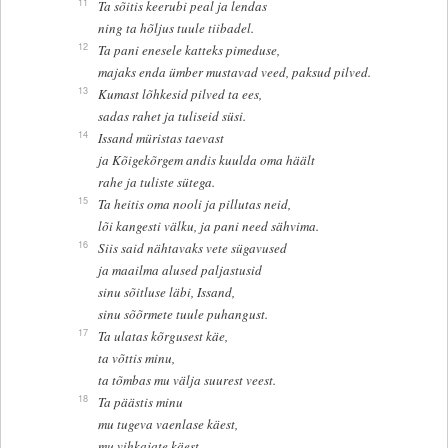
11
Ta sõitis keerubi peal ja lendas
ning ta hõljus tuule tiibadel.
12
Ta pani enesele katteks pimeduse,
majaks enda ümber mustavad veed, paksud pilved.
13
Kumast lõhkesid pilved ta ees,
sadas rahet ja tuliseid süsi.
14
Issand müristas taevast
ja Kõigekõrgem andis kuulda oma häält
rahe ja tuliste sütega.
15
Ta heitis oma nooli ja pillutas neid,
lõi kangesti välku, ja pani need sähvima.
16
Siis said nähtavaks vete sügavused
ja maailma alused paljastusid
sinu sõitluse läbi, Issand,
sinu sõõrmete tuule puhangust.
17
Ta ulatas kõrgusest käe,
ta võttis minu,
ta tõmbas mu välja suurest veest.
18
Ta päästis minu
mu tugeva vaenlase käest,
mu vihkajate käest,