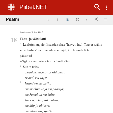
Piibel.NET
Psalm
<
1
18
150
>
Eestikeelne Piibel 1997
18
Tänu- ja võidulaul
1
Laulujuhatajale: Issanda sulase Taaveti laul. Taavet rääkis
selle laulu sõnad Issandale sel ajal, kui Issand oli ta
päästnud
kõigi ta vaenlaste käest ja Sauli käest.
2
Siis ta ütles:
„Sind ma armastan südamest,
Issand, mu vägi!
3
Issand on mu kalju,
mu mäelinnus ja mu päästja;
mu Jumal on mu kalju,
kus ma pelgupaika otsin,
mu kilp ja abisarv,
mu kõrge varjupaik!