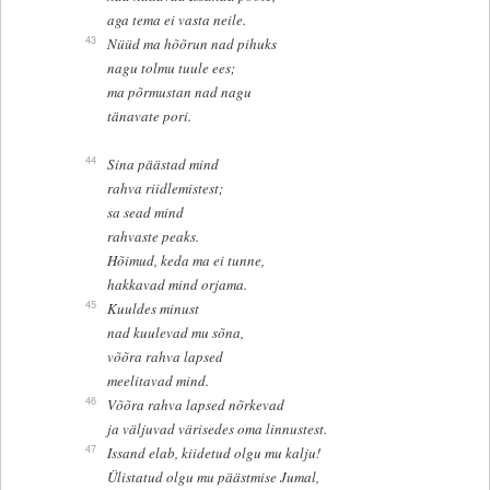
aga tema ei vasta neile.
43
Nüüd ma hõõrun nad pihuks
nagu tolmu tuule ees;
ma põrmustan nad nagu
tänavate pori.
44
Sina päästad mind
rahva riidlemistest;
sa sead mind
rahvaste peaks.
Hõimud, keda ma ei tunne,
hakkavad mind orjama.
45
Kuuldes minust
nad kuulevad mu sõna,
võõra rahva lapsed
meelitavad mind.
46
Võõra rahva lapsed nõrkevad
ja väljuvad värisedes oma linnustest.
47
Issand elab, kiidetud olgu mu kalju!
Ülistatud olgu mu päästmise Jumal,