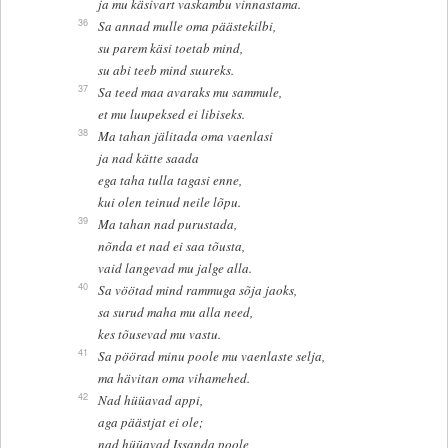
ja mu käsivart vaskambu vinnastama.
36
Sa annad mulle oma päästekilbi,
su parem käsi toetab mind,
su abi teeb mind suureks.
37
Sa teed maa avaraks mu sammule,
et mu luupeksed ei libiseks.
38
Ma tahan jälitada oma vaenlasi
ja nad kätte saada
ega taha tulla tagasi enne,
kui olen teinud neile lõpu.
39
Ma tahan nad purustada,
nõnda et nad ei saa tõusta,
vaid langevad mu jalge alla.
40
Sa vöötad mind rammuga sõja jaoks,
sa surud maha mu alla need,
kes tõusevad mu vastu.
41
Sa pöörad minu poole mu vaenlaste selja,
ma hävitan oma vihamehed.
42
Nad hüüavad appi,
aga päästjat ei ole;
nad hüüavad Issanda poole,