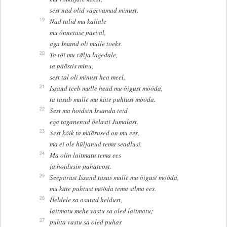
sest nad olid vägevamad minust.
19
Nad tulid mu kallale
mu õnnetuse päeval,
aga Issand oli mulle toeks.
20
Ta tõi mu välja lagedale,
ta päästis minu,
sest tal oli minust hea meel.
21
Issand teeb mulle head mu õigust mööda,
ta tasub mulle mu käte puhtust mööda.
22
Sest ma hoidsin Issanda teid
ega taganenud õelasti Jumalast.
23
Sest kõik ta määrused on mu ees,
ma ei ole hüljanud tema seadlusi.
24
Ma olin laitmatu tema ees
ja hoidusin pahateost.
25
Seepärast Issand tasus mulle mu õigust mööda,
mu käte puhtust mööda tema silma ees.
26
Heldele sa osutad heldust,
laitmatu mehe vastu sa oled laitmatu;
27
puhta vastu sa oled puhas