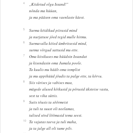
4
„Kiidetud olgu Issand!”
nõnda ma hüüan,
ja ma pääsen oma vaenlaste käest.
5
Surma köidikud piirasid mind
ja nurjatuse jõed tegid mulle hirmu.
6
Surmavalla köied ümbritsesid mind,
surma võrgud sattusid mu ette.
7
Oma kitsikuses ma hüüdsin Issandat
ja kisendasin oma Jumala poole.
Ta kuulis mu häält oma templist
ja mu appihüüd jõudis ta palge ette, ta kõrvu.
8
Siis värises ja vabises maa,
mägede alused kõikusid ja põrusid üksteise vastu,
sest ta viha süttis.
9
Suits tõusis ta sõõrmeist
ja tuli ta suust oli neelamas,
tulised söed lõõmasid tema seest.
10
Ta vajutas taeva ja tuli maha,
ja ta jalge all oli tume pilv.