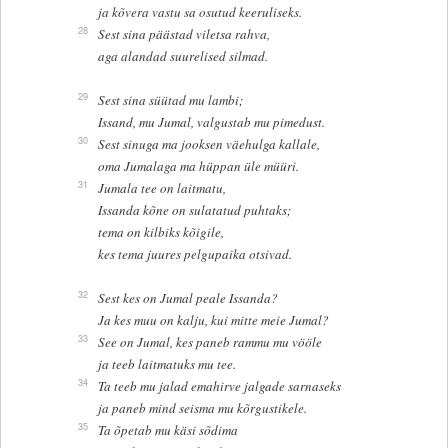
ja kõvera vastu sa osutud keeruliseks.
28
Sest sina päästad viletsa rahva,
aga alandad suurelised silmad.
29
Sest sina süütad mu lambi;
Issand, mu Jumal, valgustab mu pimedust.
30
Sest sinuga ma jooksen väehulga kallale,
oma Jumalaga ma hüppan üle müüri.
31
Jumala tee on laitmatu,
Issanda kõne on sulatatud puhtaks;
tema on kilbiks kõigile,
kes tema juures pelgupaika otsivad.
32
Sest kes on Jumal peale Issanda?
Ja kes muu on kalju, kui mitte meie Jumal?
33
See on Jumal, kes paneb rammu mu vööle
ja teeb laitmatuks mu tee.
34
Ta teeb mu jalad emahirve jalgade sarnaseks
ja paneb mind seisma mu kõrgustikele.
35
Ta õpetab mu käsi sõdima