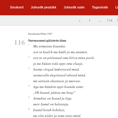
Sisukord
Juhuslik peatükk
Juhuslik salm
Tagasiside
L
<
1
...
114
Eestikeelne Piibel 1997
116
Surmasuust päästetu tänu
1
Ma armastan Issandat,
sest ta kuuleb mu häält ja mu anumist,
2
sest ta on pööranud oma kõrva minu poole
ja ma hüüan teda appi oma eluaja.
3
Surma võrgud ümbritsesid mind,
surmavalla ängistused tabasid mind,
ma sattusin ahastusse ja muresse.
4
Aga ma hüüdsin appi Issanda nime:
„Oh Issand, päästa mu hing!”
5
Armuline on Issand ja õige,
meie Jumal on halastaja.
6
Issand hoiab kohtlasi;
ma olin nõder ja tema aitas mind.