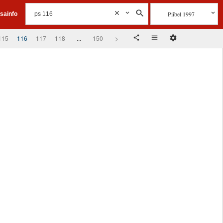
Piibel 1997
isainfo
115
116
117
118
...
150
>