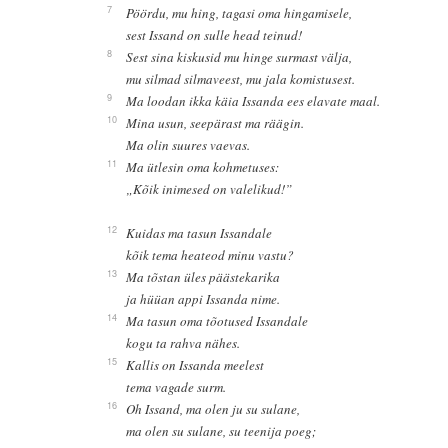
7
Pöördu, mu hing, tagasi oma hingamisele,
sest Issand on sulle head teinud!
8
Sest sina kiskusid mu hinge surmast välja,
mu silmad silmaveest, mu jala komistusest.
9
Ma loodan ikka käia Issanda ees elavate maal.
10
Mina usun, seepärast ma räägin.
Ma olin suures vaevas.
11
Ma ütlesin oma kohmetuses:
„Kõik inimesed on valelikud!”
12
Kuidas ma tasun Issandale
kõik tema heateod minu vastu?
13
Ma tõstan üles päästekarika
ja hüüan appi Issanda nime.
14
Ma tasun oma tõotused Issandale
kogu ta rahva nähes.
15
Kallis on Issanda meelest
tema vagade surm.
16
Oh Issand, ma olen ju su sulane,
ma olen su sulane, su teenija poeg;