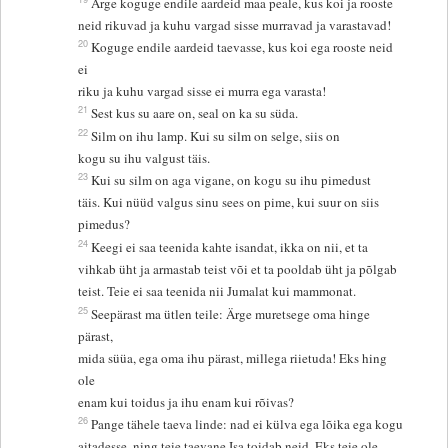
Ärge koguge endile aardeid maa peale, kus koi ja rooste
neid rikuvad ja kuhu vargad sisse murravad ja varastavad!
20
Koguge endile aardeid taevasse, kus koi ega rooste neid
ei
riku ja kuhu vargad sisse ei murra ega varasta!
21
Sest kus su aare on, seal on ka su süda.
22
Silm on ihu lamp. Kui su silm on selge, siis on
kogu su ihu valgust täis.
23
Kui su silm on aga vigane, on kogu su ihu pimedust
täis. Kui nüüd valgus sinu sees on pime, kui suur on siis
pimedus?
24
Keegi ei saa teenida kahte isandat, ikka on nii, et ta
vihkab üht ja armastab teist või et ta pooldab üht ja põlgab
teist. Teie ei saa teenida nii Jumalat kui mammonat.
25
Seepärast ma ütlen teile: Ärge muretsege oma hinge
pärast,
mida süüa, ega oma ihu pärast, millega riietuda! Eks hing
ole
enam kui toidus ja ihu enam kui rõivas?
26
Pange tähele taeva linde: nad ei külva ega lõika ega kogu
aitadesse, ning teie taevane Isa toidab neid. Eks teie ole