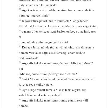
palju enam väärt kui nemad?
27
Aga kes teie seast suudab muretsemisega oma elule ühe
küünragi juurde lisada?
28
Ja rõivastuse pärast, mis te muretsete? Pange tähele
lilli väljal, kuidas nad kasvavad: ei näe nad vaeva ega ketra,
29
aga ma ütlen teile, et isegi Saalomon kogu oma hiilguses
ei
olnud nõnda ehitud nagu igaüks neist.
30
Kui aga Jumal nõnda rüütab väljal rohtu, mis täna on ja
homme visatakse ahju, eks siis veelgi enam teid, te
nõdrausulised!
31
Ärge siis hakake muretsema, öeldes: „Mis me sööme?”
või
„Mis me joome?” või „Millega me riietume?”
32
Sest kõike seda taotlevad paganad. Teie taevane Isa teab
ju, et te seda kõike vajate.
33
Aga otsige esmalt Jumala riiki ja tema õigust, siis
seda kõike antakse teile pealegi!
34
Ärge siis hakake muretsema homse pärast, sest küll
homne