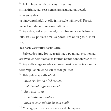
5
Ja kui te palvetate, siis ärge olge nagu
silmakirjatsejad, sest nemad armastavad palvetada
sünagoogides
ja tänavanurkadel, et olla inimestele nähtavad! Tõesti,
ma ütlen teile, neil on oma palk käes!
6
Aga sina, kui sa palvetad, siis mine oma kambrisse ja
lukusta uks, palveta oma Isa poole, kes on varjatud, ja su
Isa,
kes näeb varjatutki, tasub sulle!
7
Palvetades ärge lobisege nii nagu paganad, sest nemad
arvavad, et neid võetakse kuulda nende sõnaohtruse tõttu.
8
Ärge siis saage nende sarnaseks, sest teie Isa teab, mida
teile vaja läheb, enne kui te teda palute!
9
Teie palvetage siis nõnda:
Meie Isa, kes sa oled taevas!
Pühitsetud olgu sinu nimi!
10
Sinu riik tulgu,
sinu tahtmine sündigu
nagu taevas, nõnda ka maa peal!
11
Meie igapäevast leiba anna meile tänapäev!