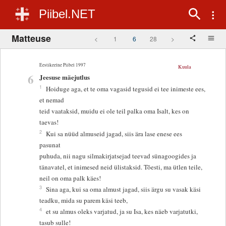
Piibel.NET
Matteuse
<
1
6
28
>
Eestikeelne Piibel 1997
Kuula
6
Jeesuse mäejutlus
1
Hoiduge aga, et te oma vagasid tegusid ei tee inimeste ees,
et nemad
teid vaataksid, muidu ei ole teil palka oma Isalt, kes on
taevas!
2
Kui sa nüüd almuseid jagad, siis ära lase enese ees
pasunat
puhuda, nii nagu silmakirjatsejad teevad sünagoogides ja
tänavatel, et inimesed neid ülistaksid. Tõesti, ma ütlen teile,
neil on oma palk käes!
3
Sina aga, kui sa oma almust jagad, siis ärgu su vasak käsi
teadku, mida su parem käsi teeb,
4
et su almus oleks varjatud, ja su Isa, kes näeb varjatutki,
tasub sulle!