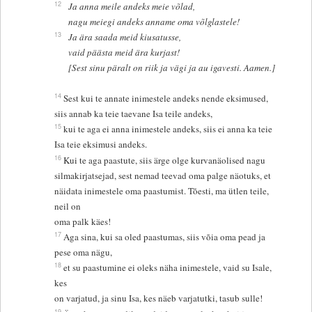
12
Ja anna meile andeks meie võlad,
nagu meiegi andeks anname oma võlglastele!
13
Ja ära saada meid kiusatusse,
vaid päästa meid ära kurjast!
[Sest sinu päralt on riik ja vägi ja au igavesti. Aamen.]
14
Sest kui te annate inimestele andeks nende eksimused,
siis annab ka teie taevane Isa teile andeks,
15
kui te aga ei anna inimestele andeks, siis ei anna ka teie
Isa teie eksimusi andeks.
16
Kui te aga paastute, siis ärge olge kurvanäolised nagu
silmakirjatsejad, sest nemad teevad oma palge näotuks, et
näidata inimestele oma paastumist. Tõesti, ma ütlen teile,
neil on
oma palk käes!
17
Aga sina, kui sa oled paastumas, siis võia oma pead ja
pese oma nägu,
18
et su paastumine ei oleks näha inimestele, vaid su Isale,
kes
on varjatud, ja sinu Isa, kes näeb varjatutki, tasub sulle!
19