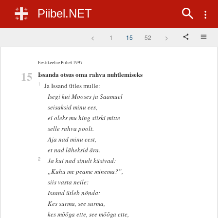
Piibel.NET
<
1
15
52
>
Eestikeelne Piibel 1997
15
Issanda otsus oma rahva nuhtlemiseks
1
Ja Issand ütles mulle:
Isegi kui Mooses ja Saamuel
seisaksid minu ees,
ei oleks mu hing siiski mitte
selle rahva poolt.
Aja nad minu eest,
et nad läheksid ära.
2
Ja kui nad sinult küsivad:
„Kuhu me peame minema?”,
siis vasta neile:
Issand ütleb nõnda:
Kes surma, see surma,
kes mõõga ette, see mõõga ette,