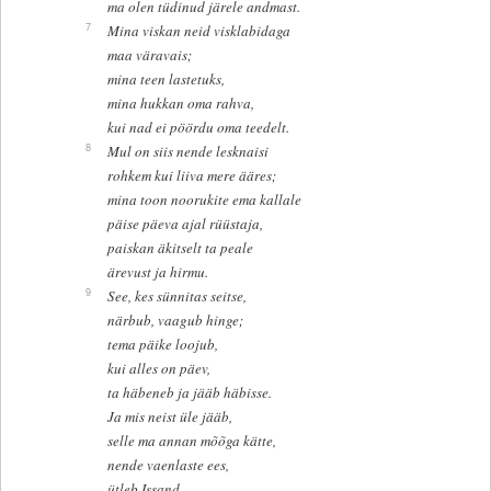
ma olen tüdinud järele andmast.
7
Mina viskan neid visklabidaga
maa väravais;
mina teen lastetuks,
mina hukkan oma rahva,
kui nad ei pöördu oma teedelt.
8
Mul on siis nende lesknaisi
rohkem kui liiva mere ääres;
mina toon noorukite ema kallale
päise päeva ajal rüüstaja,
paiskan äkitselt ta peale
ärevust ja hirmu.
9
See, kes sünnitas seitse,
närbub, vaagub hinge;
tema päike loojub,
kui alles on päev,
ta häbeneb ja jääb häbisse.
Ja mis neist üle jääb,
selle ma annan mõõga kätte,
nende vaenlaste ees,
ütleb Issand.