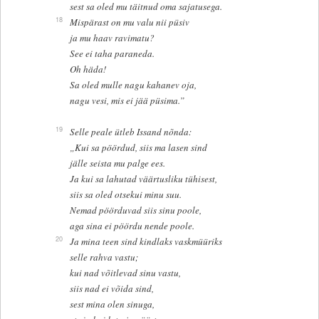
sest sa oled mu täitnud oma sajatusega.
18
Mispärast on mu valu nii püsiv
ja mu haav ravimatu?
See ei taha paraneda.
Oh häda!
Sa oled mulle nagu kahanev oja,
nagu vesi, mis ei jää püsima.”
19
Selle peale ütleb Issand nõnda:
„Kui sa pöördud, siis ma lasen sind
jälle seista mu palge ees.
Ja kui sa lahutad väärtusliku tühisest,
siis sa oled otsekui minu suu.
Nemad pöörduvad siis sinu poole,
aga sina ei pöördu nende poole.
20
Ja mina teen sind kindlaks vaskmüüriks
selle rahva vastu;
kui nad võitlevad sinu vastu,
siis nad ei võida sind,
sest mina olen sinuga,