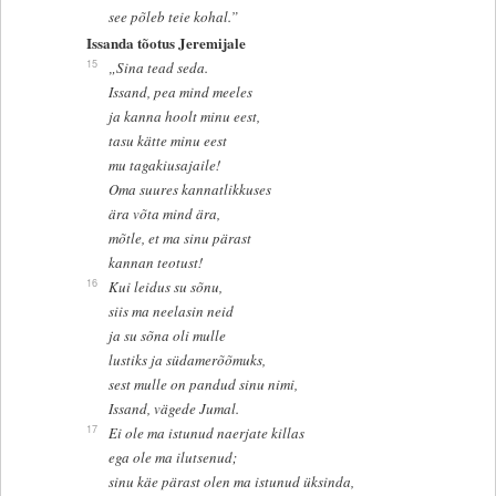
see põleb teie kohal.”
Issanda tõotus Jeremijale
15
„Sina tead seda.
Issand, pea mind meeles
ja kanna hoolt minu eest,
tasu kätte minu eest
mu tagakiusajaile!
Oma suures kannatlikkuses
ära võta mind ära,
mõtle, et ma sinu pärast
kannan teotust!
16
Kui leidus su sõnu,
siis ma neelasin neid
ja su sõna oli mulle
lustiks ja südamerõõmuks,
sest mulle on pandud sinu nimi,
Issand, vägede Jumal.
17
Ei ole ma istunud naerjate killas
ega ole ma ilutsenud;
sinu käe pärast olen ma istunud üksinda,