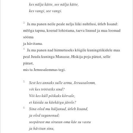
kes nälja kätte, see nälja kätte,
kes vangi, see vangi.
3
Ja ma panen neile peale nelja liiki nuhtlusi, ütleb Issand:
mõõga tapma, koerad lohistama, taeva linnud ja maa loomad
sööma
ja hävitama.
4
Ja ma panen nad hirmutuseks kõigile kuningriikidele maa
peal Juuda kuninga Manasse, Hiskija poja pärast, selle
pärast,
mis ta Jeruusalemmas tegi.
5
Sest kes annaks sulle armu, Jeruusalemm,
või kes trööstiks sind?
Või kes küll põikaks kõrvale,
et küsida su käekäigu järele?
6
Sina oled mu hüljanud, ütleb Issand,
ja oled taganenud;
seepärast ma sirutan oma käe su vastu
ja hävitan sinu,