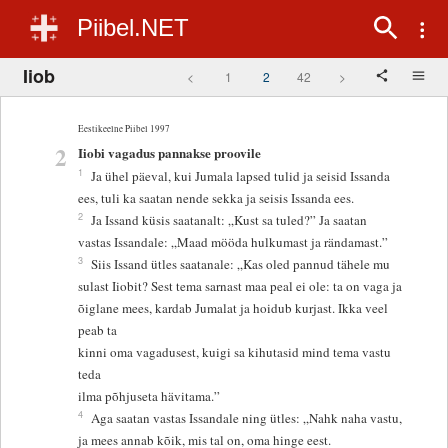
Piibel.NET
Iiob
<
1
2
42
>
Eestikeelne Piibel 1997
2
Iiobi vagadus pannakse proovile
1
Ja ühel päeval, kui Jumala lapsed tulid ja seisid Issanda
ees, tuli ka saatan nende sekka ja seisis Issanda ees.
2
Ja Issand küsis saatanalt: „Kust sa tuled?” Ja saatan
vastas Issandale: „Maad mööda hulkumast ja rändamast.”
3
Siis Issand ütles saatanale: „Kas oled pannud tähele mu
sulast Iiobit? Sest tema sarnast maa peal ei ole: ta on vaga ja
õiglane mees, kardab Jumalat ja hoidub kurjast. Ikka veel
peab ta
kinni oma vagadusest, kuigi sa kihutasid mind tema vastu
teda
ilma põhjuseta hävitama.”
4
Aga saatan vastas Issandale ning ütles: „Nahk naha vastu,
ja mees annab kõik, mis tal on, oma hinge eest.