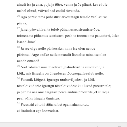
ainult isa ja ema, poja ja tütre, venna ja õe pärast, kes ei ole
mehel olnud, võivad nad endid rüvetada.
26
Aga pärast tema puhastust arvestatagu temale veel seitse
päeva,
27
ja sel päeval, kui ta tuleb pühamusse, sisemisse õue,
toimetama pühamus teenistust, peab ta tooma oma patuohvri, ütleb
Issand Jumal.
28
Ja see olgu neile pärisosaks: mina ise olen nende
pärisosa! Ärge andke neile omandit Iisraelis: mina ise olen
nende omand!
29
Nad tohivad süüa roaohvrit, patuohvrit ja süüohvrit, ja
kõik, mis Iisraelis on ühenduses tõotusega, kuulub neile.
30
Paremik kõigest, igasugu uudseviljadest, ja kõik
tõstelõivud teie igasugu tõstelõivudest kuuluvad preestritele;
ja parima osa oma taignast peate andma preestrile, et su koja
peal võiks hingata õnnistus.
31
Preestrid ei tohi süüa raibet ega mahamurtut,
ei lindudest ega loomadest.