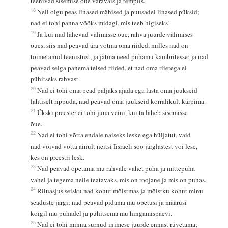
teenivad sisemise õue väravais ja templis.
18
Neil olgu peas linased mähised ja puusadel linased püksid;
nad ei tohi panna vööks midagi, mis teeb higiseks!
19
Ja kui nad lähevad välimisse õue, rahva juurde välimises
õues, siis nad peavad ära võtma oma riided, milles nad on
toimetanud teenistust, ja jätma need pühamu kambritesse; ja nad
peavad selga panema teised riided, et nad oma riietega ei
pühitseks rahvast.
20
Nad ei tohi oma pead paljaks ajada ega lasta oma juukseid
lahtiselt rippuda, nad peavad oma juukseid korralikult kärpima.
21
Ükski preester ei tohi juua veini, kui ta läheb sisemisse
õue.
22
Nad ei tohi võtta endale naiseks leske ega hüljatut, vaid
nad võivad võtta ainult neitsi Iisraeli soo järglastest või lese,
kes on preestri lesk.
23
Nad peavad õpetama mu rahvale vahet püha ja mittepüha
vahel ja tegema neile teatavaks, mis on roojane ja mis on puhas.
24
Riiuasjus seisku nad kohut mõistmas ja mõistku kohut minu
seaduste järgi; nad peavad pidama mu õpetusi ja määrusi
kõigil mu pühadel ja pühitsema mu hingamispäevi.
25
Nad ei tohi minna surnud inimese juurde ennast rüvetama;