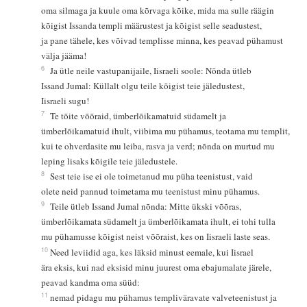
oma silmaga ja kuule oma kõrvaga kõike, mida ma sulle räägin
kõigist Issanda templi määrustest ja kõigist selle seadustest,
ja pane tähele, kes võivad templisse minna, kes peavad pühamust
välja jääma!
6
Ja ütle neile vastupanijaile, Iisraeli soole: Nõnda ütleb
Issand Jumal: Küllalt olgu teile kõigist teie jäledustest,
Iisraeli sugu!
7
Te tõite võõraid, ümberlõikamatuid südamelt ja
ümberlõikamatuid ihult, viibima mu pühamus, teotama mu templit,
kui te ohverdasite mu leiba, rasva ja verd; nõnda on murtud mu
leping lisaks kõigile teie jäledustele.
8
Sest teie ise ei ole toimetanud mu püha teenistust, vaid
olete neid pannud toimetama mu teenistust minu pühamus.
9
Teile ütleb Issand Jumal nõnda: Mitte ükski võõras,
ümberlõikamata südamelt ja ümberlõikamata ihult, ei tohi tulla
mu pühamusse kõigist neist võõraist, kes on Iisraeli laste seas.
10
Need leviidid aga, kes läksid minust eemale, kui Iisrael
ära eksis, kui nad eksisid minu juurest oma ebajumalate järele,
peavad kandma oma süüd:
11
nemad pidagu mu pühamus templiväravate valveteenistust ja