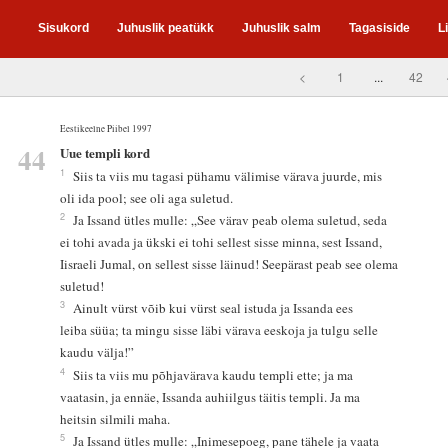
Sisukord
Juhuslik peatükk
Juhuslik salm
Tagasiside
L
<
1
...
42
Eestikeelne Piibel 1997
44
Uue templi kord
1
Siis ta viis mu tagasi pühamu välimise värava juurde, mis
oli ida pool; see oli aga suletud.
2
Ja Issand ütles mulle: „See värav peab olema suletud, seda
ei tohi avada ja ükski ei tohi sellest sisse minna, sest Issand,
Iisraeli Jumal, on sellest sisse läinud! Seepärast peab see olema
suletud!
3
Ainult vürst võib kui vürst seal istuda ja Issanda ees
leiba süüa; ta mingu sisse läbi värava eeskoja ja tulgu selle
kaudu välja!”
4
Siis ta viis mu põhjavärava kaudu templi ette; ja ma
vaatasin, ja ennäe, Issanda auhiilgus täitis templi. Ja ma
heitsin silmili maha.
5
Ja Issand ütles mulle: „Inimesepoeg, pane tähele ja vaata