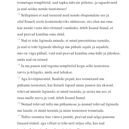
toimetagu templitöid; nad tapku rahvale põletus- ja tapaohvreid
ja nad seisku nende teenistuses!
12
Sellepärast et nad teenisid neid nende ebajumalate ees ja
olid Iisraeli soole komistuskiviks süüteosse, siis olen ma oma
käe nende vastu üles tõstnud vandudes, ütleb Issand Jumal, et
nad peavad kandma oma süüd.
13
Nad ei tohi ligineda minule, et mind preestritena teenida,
ja nad ei tohi ligineda ühelegi mu pühale asjale ja asjadele,
mis on väga pühad, vaid nad peavad kandma oma häbi ja jäledusi,
mida nad on teinud.
14
Ja ma panen nad tegema templitöid kogu selle teenistuse
tarvis ja kõigeks, mida seal tehakse.
15
Aga leviitpreestrid, Saadoki pojad, kes toimetasid mu
pühamu teenistust, kui Iisraeli lapsed minu juurest ära eksisid,
tohivad minule ligineda, et mind teenida, ja seista mu ees, et
tuua mulle rasva ja verd, ütleb Issand Jumal.
16
Nemad tohivad tulla mu pühamusse ja nemad tohivad ligineda
mu lauale, et mind teenida ja minu teenistust toimetada.
17
Tulles sisemise õue värava juurde, peavad nad selga panema
linased riided; aga villast ei tohi neil seljas olla, kui nad