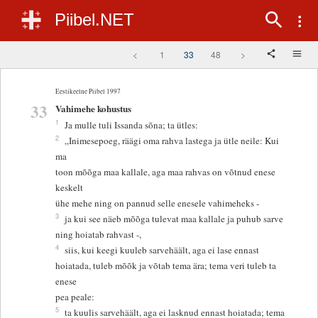
Piibel.NET
<
1
33
48
>
Eestikeelne Piibel 1997
33
Vahimehe kohustus
1
Ja mulle tuli Issanda sõna; ta ütles:
2
„Inimesepoeg, räägi oma rahva lastega ja ütle neile: Kui
ma
toon mõõga maa kallale, aga maa rahvas on võtnud enese
keskelt
ühe mehe ning on pannud selle enesele vahimeheks -
3
ja kui see näeb mõõga tulevat maa kallale ja puhub sarve
ning hoiatab rahvast -,
4
siis, kui keegi kuuleb sarvehäält, aga ei lase ennast
hoiatada, tuleb mõõk ja võtab tema ära; tema veri tuleb ta
enese
pea peale:
5
ta kuulis sarvehäält, aga ei lasknud ennast hoiatada; tema