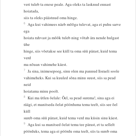
veri tuleb ta enese peale. Aga oleks ta lasknud ennast
hoiatada,
siis ta oleks päästnud oma hinge.
6
Aga kui vahimees näeb mõõga tulevat, aga ei puhu sarve
ega
hoiata rahvast ja mõõk tuleb ning võtab ära nende hulgast
ühe
hinge, siis võetakse see küll ta oma süü pärast, kuid tema
verd
ma nõuan vahimehe käest.
7
Ja sina, inimesepoeg, sinu olen ma pannud Iisraeli soole
vahimeheks. Kui sa kuuled sõna minu suust, siis sa pead
neid
hoiatama minu poolt.
8
Kui ma ütlen õelale: Õel, sa pead surema!, sina aga ei
räägi, et manitseda õelat pöörduma tema teelt, siis see õel
küll
sureb oma süü pärast, kuid tema verd ma küsin sinu käest.
9
Aga kui sa manitsed õelat tema tee pärast, et ta sellelt
pöörduks, tema aga ei pöördu oma teelt, siis ta sureb oma