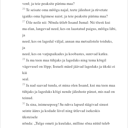
verd; ja teie peaksite pärima maa?
26
Te seisate oma mõõga najal, teete jäledust ja rüvetate
igaüks oma ligimese naist; ja teie peaksite pärima maa?
27
Ütle neile nii: Nõnda ütleb Issand Jumal: Nii tõesti kui
ma elan, langevad need, kes on laastatud paigus, mõõga läbi,
ja
need, kes on lagedal väljal, annan ma metsalistele toiduks,
ja
need, kes on varjupaikades ja koobastes, surevad katku.
28
Ja ma teen maa tühjaks ja lagedaks ning tema kõrgil
vägevusel on lõpp; Iisraeli mäed jäävad lagedaks ja ükski ei
käi
seal.
29
Ja nad saavad tunda, et mina olen Issand, kui ma teen maa
tühjaks ja lagedaks kõigi nende jäleduste pärast, mis nad on
teinud.
30
Ja sina, inimesepoeg! Su rahva lapsed räägivad sinust
seinte ääres ja kodade lävel ning ütlevad isekeskis
üksteisele
nõnda: „Tulge ometi ja kuulake, milline sõna nüüd tuleb