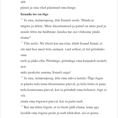
süü
pärast ja sina oled päästnud oma hinge.
Issanda tee on õige
10
Ja sina, inimesepoeg, ütle Iisraeli soole: Nõnda te
räägite ja ütlete: Meie üleastumised ja patud on meie peal ja
nende tõttu me hääbume; kuidas me siis võiksime jääda
elama?
11
Ütle neile: Nii tõesti kui ma elan, ütleb Issand Jumal, ei
ole mul hea meel õela surmast, vaid sellest, et õel pöörduks
oma
teelt ja jääks ellu. Pöörduge, pöörduge oma kurjadelt teedelt,
sest
miks peaksite surema, Iisraeli sugu!
12
Ja sina, inimesepoeg, ütle oma rahva lastele: Õige õigus
ei päästa teda tema üleastumise päeval, ja õela õelus ei pane
teda komistama päeval, kui ta pöördub oma õelusest; õige ei
või
elada oma õigusest päeval, kui ta pattu teeb.
13
Kui ma ütlen õigele, et ta tõesti jääb elama, tema aga
loodab oma õiguse peale ja teeb ülekohut, siis ei peeta