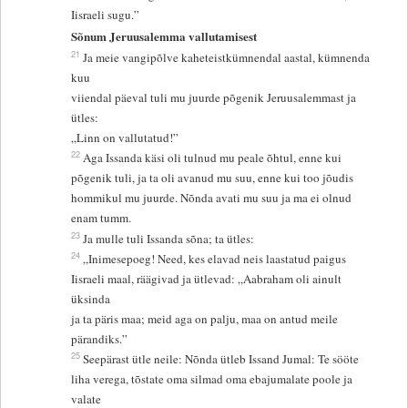
Iisraeli sugu.”
Sõnum Jeruusalemma vallutamisest
21
Ja meie vangipõlve kaheteistkümnendal aastal, kümnenda
kuu
viiendal päeval tuli mu juurde põgenik Jeruusalemmast ja
ütles:
„Linn on vallutatud!”
22
Aga Issanda käsi oli tulnud mu peale õhtul, enne kui
põgenik tuli, ja ta oli avanud mu suu, enne kui too jõudis
hommikul mu juurde. Nõnda avati mu suu ja ma ei olnud
enam tumm.
23
Ja mulle tuli Issanda sõna; ta ütles:
24
„Inimesepoeg! Need, kes elavad neis laastatud paigus
Iisraeli maal, räägivad ja ütlevad: „Aabraham oli ainult
üksinda
ja ta päris maa; meid aga on palju, maa on antud meile
pärandiks.”
25
Seepärast ütle neile: Nõnda ütleb Issand Jumal: Te sööte
liha verega, tõstate oma silmad oma ebajumalate poole ja
valate