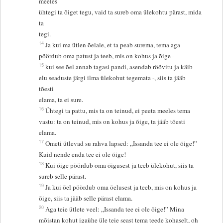
meeles
ühtegi ta õiget tegu, vaid ta sureb oma ülekohtu pärast, mida
ta
tegi.
14
Ja kui ma ütlen õelale, et ta peab surema, tema aga
pöördub oma patust ja teeb, mis on kohus ja õige -
15
kui see õel annab tagasi pandi, asendab röövitu ja käib
elu seaduste järgi ilma ülekohut tegemata -, siis ta jääb
tõesti
elama, ta ei sure.
16
Ühtegi ta pattu, mis ta on teinud, ei peeta meeles tema
vastu: ta on teinud, mis on kohus ja õige, ta jääb tõesti
elama.
17
Ometi ütlevad su rahva lapsed: „Issanda tee ei ole õige!”
Kuid nende enda tee ei ole õige!
18
Kui õige pöördub oma õigusest ja teeb ülekohut, siis ta
sureb selle pärast.
19
Ja kui õel pöördub oma õelusest ja teeb, mis on kohus ja
õige, siis ta jääb selle pärast elama.
20
Aga teie ütlete veel: „Issanda tee ei ole õige!” Mina
mõistan kohut igaühe üle teie seast tema teede kohaselt, oh