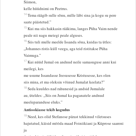
Siimon,
kelle hüüdnimi on Peetrus.
14
Tema räägib sulle sõnu, mille läbi sina ja kogu su pere
saate päästetud.”
15
Kui ma siis hakkasin rääkima, langes Püha Vaim nende
peale nii nagu meiegi peale alguses.
16
Siis tuli mulle meelde Issanda sõna, kuidas ta ütles:
„Johannes ristis küll veega, aga teid ristitakse Püha
Vaimuga.”
17
Kui nüüd Jumal on andnud neile samasuguse anni kui
meilegi, kes
me usume Issandasse Jeesusesse Kristusesse, kes olen
siis mina, et ma oleksin võinud Jumalat keelata?”
18
Seda kuuldes nad rahunesid ja andsid Jumalale
au, üteldes: „Siis on Jumal ka paganatele andnud
meeleparanduse eluks.”
Antiookiasse tekib kogudus
19
Need, kes olid Stefanose pärast tekkinud viletsuses
hajutatud, käisid mööda maad Foiniikiani ja Küprose saareni
ja