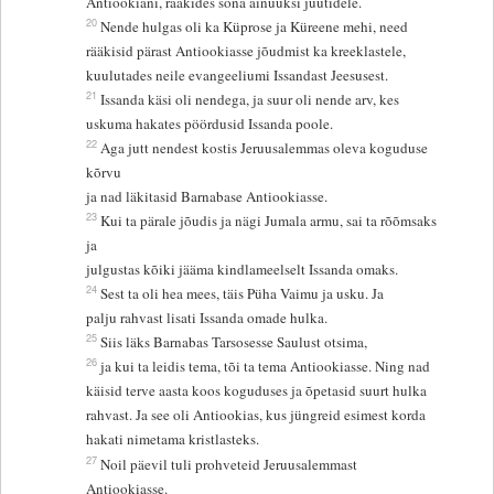
Antiookiani, rääkides sõna ainuüksi juutidele.
20
Nende hulgas oli ka Küprose ja Küreene mehi, need
rääkisid pärast Antiookiasse jõudmist ka kreeklastele,
kuulutades neile evangeeliumi Issandast Jeesusest.
21
Issanda käsi oli nendega, ja suur oli nende arv, kes
uskuma hakates pöördusid Issanda poole.
22
Aga jutt nendest kostis Jeruusalemmas oleva koguduse
kõrvu
ja nad läkitasid Barnabase Antiookiasse.
23
Kui ta pärale jõudis ja nägi Jumala armu, sai ta rõõmsaks
ja
julgustas kõiki jääma kindlameelselt Issanda omaks.
24
Sest ta oli hea mees, täis Püha Vaimu ja usku. Ja
palju rahvast lisati Issanda omade hulka.
25
Siis läks Barnabas Tarsosesse Saulust otsima,
26
ja kui ta leidis tema, tõi ta tema Antiookiasse. Ning nad
käisid terve aasta koos koguduses ja õpetasid suurt hulka
rahvast. Ja see oli Antiookias, kus jüngreid esimest korda
hakati nimetama kristlasteks.
27
Noil päevil tuli prohveteid Jeruusalemmast
Antiookiasse.