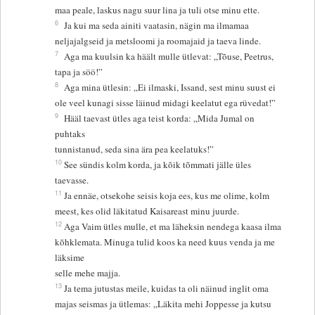
maa peale, laskus nagu suur lina ja tuli otse minu ette.
6
Ja kui ma seda ainiti vaatasin, nägin ma ilmamaa
neljajalgseid ja metsloomi ja roomajaid ja taeva linde.
7
Aga ma kuulsin ka häält mulle ütlevat: „Tõuse, Peetrus,
tapa ja söö!”
8
Aga mina ütlesin: „Ei ilmaski, Issand, sest minu suust ei
ole veel kunagi sisse läinud midagi keelatut ega rüvedat!”
9
Hääl taevast ütles aga teist korda: „Mida Jumal on
puhtaks
tunnistanud, seda sina ära pea keelatuks!”
10
See sündis kolm korda, ja kõik tõmmati jälle üles
taevasse.
11
Ja ennäe, otsekohe seisis koja ees, kus me olime, kolm
meest, kes olid läkitatud Kaisareast minu juurde.
12
Aga Vaim ütles mulle, et ma läheksin nendega kaasa ilma
kõhklemata. Minuga tulid koos ka need kuus venda ja me
läksime
selle mehe majja.
13
Ja tema jutustas meile, kuidas ta oli näinud inglit oma
majas seismas ja ütlemas: „Läkita mehi Joppesse ja kutsu