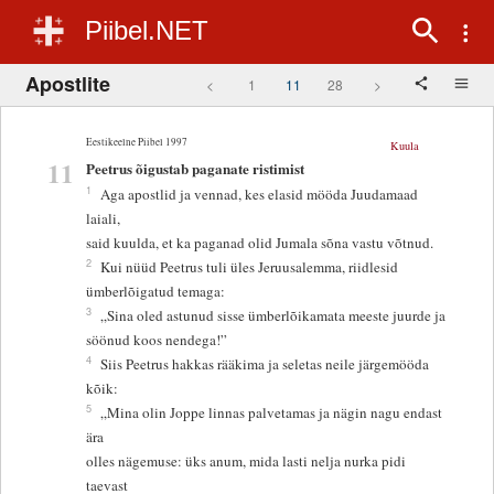
Piibel.NET
Apostlite
<
1
11
28
>
Eestikeelne Piibel 1997
Kuula
11
Peetrus õigustab paganate ristimist
1
Aga apostlid ja vennad, kes elasid mööda Juudamaad
laiali,
said kuulda, et ka paganad olid Jumala sõna vastu võtnud.
2
Kui nüüd Peetrus tuli üles Jeruusalemma, riidlesid
ümberlõigatud temaga:
3
„Sina oled astunud sisse ümberlõikamata meeste juurde ja
söönud koos nendega!”
4
Siis Peetrus hakkas rääkima ja seletas neile järgemööda
kõik:
5
„Mina olin Joppe linnas palvetamas ja nägin nagu endast
ära
olles nägemuse: üks anum, mida lasti nelja nurka pidi
taevast