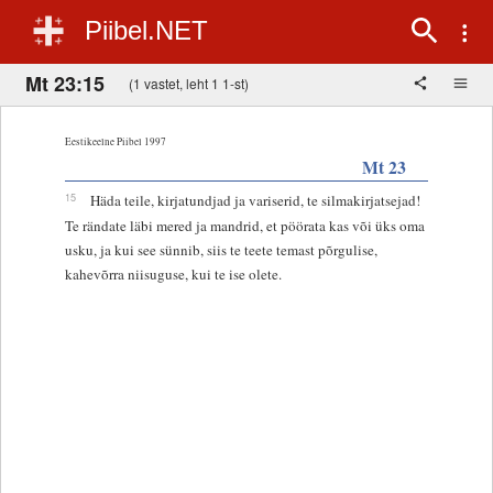
Piibel.NET
Mt 23:15
(1 vastet, leht 1 1-st)
Eestikeelne Piibel 1997
Mt 23
15
Häda teile, kirjatundjad ja variserid, te silmakirjatsejad!
Te rändate läbi mered ja mandrid, et pöörata kas või üks oma
usku, ja kui see sünnib, siis te teete temast põrgulise,
kahevõrra niisuguse, kui te ise olete.