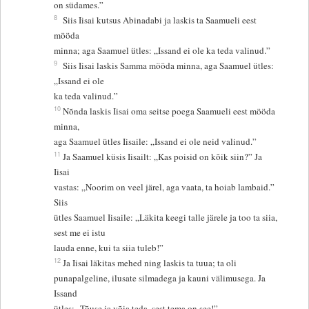
on südames.”
8
Siis Iisai kutsus Abinadabi ja laskis ta Saamueli eest
mööda
minna; aga Saamuel ütles: „Issand ei ole ka teda valinud.”
9
Siis Iisai laskis Samma mööda minna, aga Saamuel ütles:
„Issand ei ole
ka teda valinud.”
10
Nõnda laskis Iisai oma seitse poega Saamueli eest mööda
minna,
aga Saamuel ütles Iisaile: „Issand ei ole neid valinud.”
11
Ja Saamuel küsis Iisailt: „Kas poisid on kõik siin?” Ja
Iisai
vastas: „Noorim on veel järel, aga vaata, ta hoiab lambaid.”
Siis
ütles Saamuel Iisaile: „Läkita keegi talle järele ja too ta siia,
sest me ei istu
lauda enne, kui ta siia tuleb!”
12
Ja Iisai läkitas mehed ning laskis ta tuua; ta oli
punapalgeline, ilusate silmadega ja kauni välimusega. Ja
Issand
ütles: „Tõuse ja võia teda, sest tema on see!”