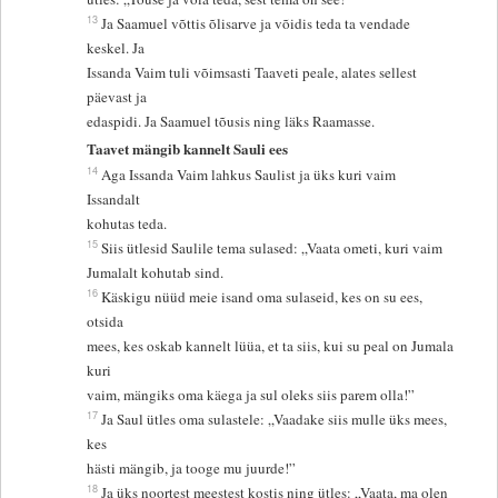
13
Ja Saamuel võttis õlisarve ja võidis teda ta vendade
keskel. Ja
Issanda Vaim tuli võimsasti Taaveti peale, alates sellest
päevast ja
edaspidi. Ja Saamuel tõusis ning läks Raamasse.
Taavet mängib kannelt Sauli ees
14
Aga Issanda Vaim lahkus Saulist ja üks kuri vaim
Issandalt
kohutas teda.
15
Siis ütlesid Saulile tema sulased: „Vaata ometi, kuri vaim
Jumalalt kohutab sind.
16
Käskigu nüüd meie isand oma sulaseid, kes on su ees,
otsida
mees, kes oskab kannelt lüüa, et ta siis, kui su peal on Jumala
kuri
vaim, mängiks oma käega ja sul oleks siis parem olla!”
17
Ja Saul ütles oma sulastele: „Vaadake siis mulle üks mees,
kes
hästi mängib, ja tooge mu juurde!”
18
Ja üks noortest meestest kostis ning ütles: „Vaata, ma olen