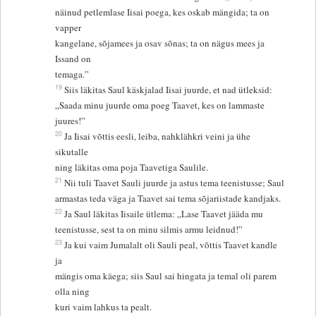
näinud petlemlase Iisai poega, kes oskab mängida; ta on
vapper
kangelane, sõjamees ja osav sõnas; ta on nägus mees ja
Issand on
temaga.”
19
Siis läkitas Saul käskjalad Iisai juurde, et nad ütleksid:
„Saada minu juurde oma poeg Taavet, kes on lammaste
juures!”
20
Ja Iisai võttis eesli, leiba, nahklähkri veini ja ühe
sikutalle
ning läkitas oma poja Taavetiga Saulile.
21
Nii tuli Taavet Sauli juurde ja astus tema teenistusse; Saul
armastas teda väga ja Taavet sai tema sõjariistade kandjaks.
22
Ja Saul läkitas Iisaile ütlema: „Lase Taavet jääda mu
teenistusse, sest ta on minu silmis armu leidnud!”
23
Ja kui vaim Jumalalt oli Sauli peal, võttis Taavet kandle
ja
mängis oma käega; siis Saul sai hingata ja temal oli parem
olla ning
kuri vaim lahkus ta pealt.