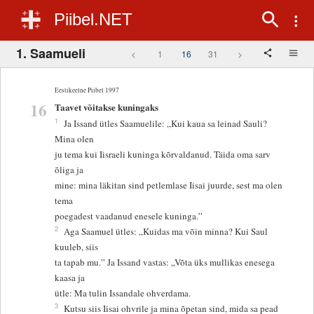
Piibel.NET
1. Saamueli
<
1
16
31
>
Eestikeelne Piibel 1997
16
Taavet võitakse kuningaks
1
Ja Issand ütles Saamuelile: „Kui kaua sa leinad Sauli?
Mina olen
ju tema kui Iisraeli kuninga kõrvaldanud. Täida oma sarv
õliga ja
mine: mina läkitan sind petlemlase Iisai juurde, sest ma olen
tema
poegadest vaadanud enesele kuninga.”
2
Aga Saamuel ütles: „Kuidas ma võin minna? Kui Saul
kuuleb, siis
ta tapab mu.” Ja Issand vastas: „Võta üks mullikas enesega
kaasa ja
ütle: Ma tulin Issandale ohverdama.
3
Kutsu siis Iisai ohvrile ja mina õpetan sind, mida sa pead