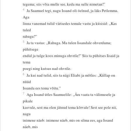
tegema; siis võia mulle see, keda ma sulle nimetan!”
4
Ja Saamuel tegi, nagu Issand oli öelnud, ja läks Petlemma.
Aga
linna vanemad tulid värisedes temale vastu ja küsisid: „Kas
tuled
rahuga?”
5
Ja ta vastas: „Rahuga. Ma tulen Issandale ohverdama;
pühitsege
endid ja tulge koos minuga ohvrile!” Siis ta pühitses Iisaid ja
tema
poegi ning kutsus nad ohvrile.
6
Ja kui nad tulid, siis ta nägi Eliabi ja mõtles: „Küllap on
nüüd
Issanda ees tema võitu.”
7
Aga Issand ütles Saamuelile: „Ära vaata ta välimusele ja
pikale
kasvule, sest ma olen jätnud tema kõrvale! Sest see pole nii,
nagu
inimene näeb: inimene näeb, mis on silma ees, aga Issand
näeb, mis