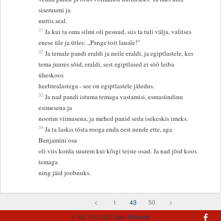
siseruumi ja
nuttis seal.
31
Ja kui ta oma silmi oli pesnud, siis ta tuli välja, valitses
enese üle ja ütles: „Pange toit lauale!”
32
Ja temale pandi eraldi ja neile eraldi, ja egiptlastele, kes
tema juures sõid, eraldi, sest egiptlased ei söö leiba
üheskoos
heebrealastega - see on egiptlastele jäledus.
33
Ja nad pandi istuma temaga vastamisi, esmasündinu
esimesena ja
noorim viimasena, ja mehed panid seda isekeskis imeks.
34
Ja ta laskis tõsta rooga enda eest nende ette, aga
Benjamini osa
oli viis korda suurem kui kõigi teiste osad. Ja nad jõid koos
temaga
ning jäid joobnuks.
<
1
43
50
>
© AD 2005-2022
Eesti Piibliselts