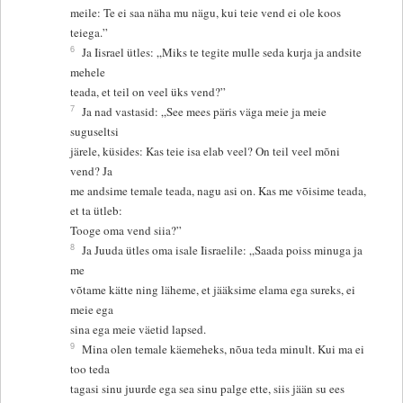
meile: Te ei saa näha mu nägu, kui teie vend ei ole koos
teiega.”
6
Ja Iisrael ütles: „Miks te tegite mulle seda kurja ja andsite
mehele
teada, et teil on veel üks vend?”
7
Ja nad vastasid: „See mees päris väga meie ja meie
suguseltsi
järele, küsides: Kas teie isa elab veel? On teil veel mõni
vend? Ja
me andsime temale teada, nagu asi on. Kas me võisime teada,
et ta ütleb:
Tooge oma vend siia?”
8
Ja Juuda ütles oma isale Iisraelile: „Saada poiss minuga ja
me
võtame kätte ning läheme, et jääksime elama ega sureks, ei
meie ega
sina ega meie väetid lapsed.
9
Mina olen temale käemeheks, nõua teda minult. Kui ma ei
too teda
tagasi sinu juurde ega sea sinu palge ette, siis jään su ees