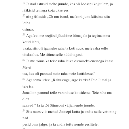
19
Ja nad astusid mehe juurde, kes oli Joosepi kojaülem, ja
rääkisid temaga koja ukse ees
20
ning ütlesid: „Oh mu isand, me kord juba käisime siin
leiba
ostmas.
21
Aga kui me seejärel jõudsime öömajale ja tegime oma
kotid lahti,
vaata, siis oli igamehe raha ta koti suus, meie raha selle
täiskaalus. Me tõime selle nüüd tagasi.
22
Ja me tõime ka teise raha leiva ostmiseks enestega kaasa.
Me ei
tea, kes oli pannud meie raha meie kottidesse.”
23
Aga tema ütles: „Rahustuge, ärge kartke! Teie Jumal ja
teie isa
Jumal on pannud teile varanduse kottidesse. Teie raha ma
olen
saanud.” Ja ta tõi Siimeoni välja nende juurde.
24
Siis mees viis mehed Joosepi kotta ja andis neile vett ning
nad
pesid oma jalgu; ja ta andis toitu nende eeslitele.