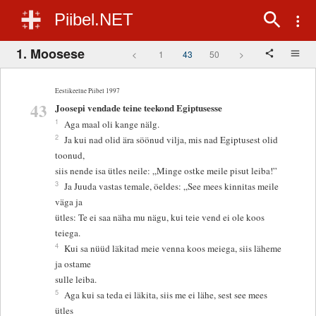
Piibel.NET
1. Moosese
<
1
43
50
>
Eestikeelne Piibel 1997
43
Joosepi vendade teine teekond Egiptusesse
1
Aga maal oli kange nälg.
2
Ja kui nad olid ära söönud vilja, mis nad Egiptusest olid
toonud,
siis nende isa ütles neile: „Minge ostke meile pisut leiba!”
3
Ja Juuda vastas temale, öeldes: „See mees kinnitas meile
väga ja
ütles: Te ei saa näha mu nägu, kui teie vend ei ole koos
teiega.
4
Kui sa nüüd läkitad meie venna koos meiega, siis läheme
ja ostame
sulle leiba.
5
Aga kui sa teda ei läkita, siis me ei lähe, sest see mees
ütles