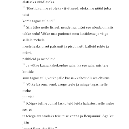
alatiseks süüdlaseks.
10
Tõesti, kui me ei oleks viivitanud, oleksime nüüd juba
teist
korda tagasi tulnud.”
11
Siis ütles neile Iisrael, nende isa: „Kui see nõnda on, siis
tehke seda! Võtke maa parimast oma kottidesse ja viige
sellele mehele
meeleheaks pisut palsamit ja pisut mett, kalleid rohte ja
mürri,
pähkleid ja mandleid.
12
Ja võtke kaasa kahekordne raha; ka see raha, mis teie
kottide
suus tagasi tuli, võtke jälle kaasa - vahest oli see eksitus.
13
Võtke ka oma vend, asuge teele ja minge tagasi selle
mehe
juurde!
14
Kõigeväeline Jumal lasku teid leida halastust selle mehe
ees, et
ta teiega ära saadaks teie teise venna ja Benjamini! Aga kui
jään
lastest ilma, siis jään.”