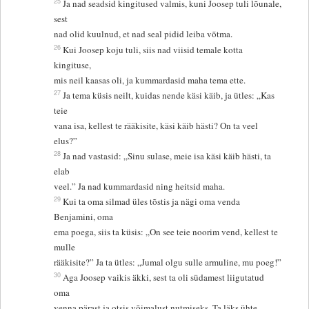
25
Ja nad seadsid kingitused valmis, kuni Joosep tuli lõunale,
sest
nad olid kuulnud, et nad seal pidid leiba võtma.
26
Kui Joosep koju tuli, siis nad viisid temale kotta
kingituse,
mis neil kaasas oli, ja kummardasid maha tema ette.
27
Ja tema küsis neilt, kuidas nende käsi käib, ja ütles: „Kas
teie
vana isa, kellest te rääkisite, käsi käib hästi? On ta veel
elus?”
28
Ja nad vastasid: „Sinu sulase, meie isa käsi käib hästi, ta
elab
veel.” Ja nad kummardasid ning heitsid maha.
29
Kui ta oma silmad üles tõstis ja nägi oma venda
Benjamini, oma
ema poega, siis ta küsis: „On see teie noorim vend, kellest te
mulle
rääkisite?” Ja ta ütles: „Jumal olgu sulle armuline, mu poeg!”
30
Aga Joosep vaikis äkki, sest ta oli südamest liigutatud
oma
venna pärast ja otsis võimalust nutmiseks. Ta läks ühte