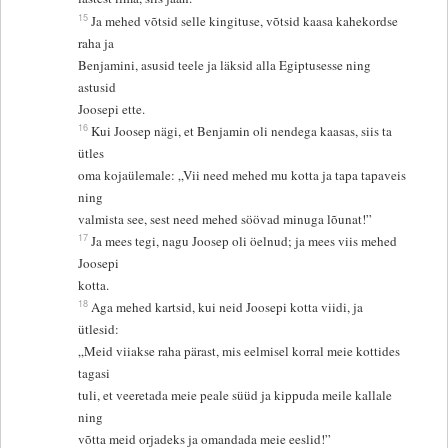
15
Ja mehed võtsid selle kingituse, võtsid kaasa kahekordse
raha ja
Benjamini, asusid teele ja läksid alla Egiptusesse ning
astusid
Joosepi ette.
16
Kui Joosep nägi, et Benjamin oli nendega kaasas, siis ta
ütles
oma kojaülemale: „Vii need mehed mu kotta ja tapa tapaveis
ning
valmista see, sest need mehed söövad minuga lõunat!”
17
Ja mees tegi, nagu Joosep oli öelnud; ja mees viis mehed
Joosepi
kotta.
18
Aga mehed kartsid, kui neid Joosepi kotta viidi, ja
ütlesid:
„Meid viiakse raha pärast, mis eelmisel korral meie kottides
tagasi
tuli, et veeretada meie peale süüd ja kippuda meile kallale
ning
võtta meid orjadeks ja omandada meie eeslid!”