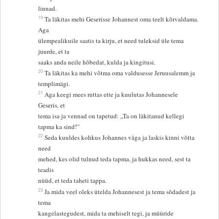
linnad.
19
Ta läkitas mehi Geserisse Johannest oma teelt kõrvaldama.
Aga
ülempealikuile saatis ta kirju, et need tuleksid üle tema
juurde, et ta
saaks anda neile hõbedat, kulda ja kingitusi.
20
Ta läkitas ka mehi võtma oma valdusesse Jeruusalemm ja
templimägi.
21
Aga keegi mees ruttas ette ja kuulutas Johannesele
Geseris, et
tema isa ja vennad on tapetud: „Ta on läkitanud kellegi
tapma ka sind!”
22
Seda kuuldes kohkus Johannes väga ja laskis kinni võtta
need
mehed, kes olid tulnud teda tapma, ja hukkas need, sest ta
teadis
nüüd, et teda taheti tappa.
23
Ja mida veel oleks ütelda Johannesest ja tema sõdadest ja
tema
kangelastegudest, mida ta mehiselt tegi, ja müüride