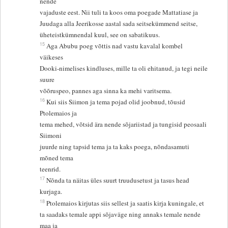
nende
vajaduste eest. Nii tuli ta koos oma poegade Mattatiase ja
Juudaga alla Jeerikosse aastal sada seitsekümmend seitse,
üheteistkümnendal kuul, see on sabatikuus.
15
Aga Abubu poeg võttis nad vastu kavalal kombel
väikeses
Dooki-nimelises kindluses, mille ta oli ehitanud, ja tegi neile
suure
võõruspeo, pannes aga sinna ka mehi varitsema.
16
Kui siis Siimon ja tema pojad olid joobnud, tõusid
Ptolemaios ja
tema mehed, võtsid ära nende sõjariistad ja tungisid peosaali
Siimoni
juurde ning tapsid tema ja ta kaks poega, nõndasamuti
mõned tema
teenrid.
17
Nõnda ta näitas üles suurt truudusetust ja tasus head
kurjaga.
18
Ptolemaios kirjutas siis sellest ja saatis kirja kuningale, et
ta saadaks temale appi sõjaväge ning annaks temale nende
maa ja