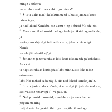
minge võitlema
meie rahva eest! Taeva abi olgu teiega!”
4
Siis ta valis maalt kakskümmend tuhat sõjameest koos
ratsaväega,
ja nad läksid Kendebaiose vastu ning ööbisid Moodeinis.
5
Varahommikul asusid nad aga teele ja läksid lagendikule,
ja
vaata, suur sõjavägi tuli neile vastu, jala- ja ratsavägi.
Nende
vahele jäi mäestikujõgi.
6
Johannes ja tema rahvas lõid leeri üles nendega kohakuti.
Aga kui
ta nägi, et rahvas kartis jõest läbi minna, siis läks ta ise
esimesena
läbi. Kui mehed seda nägid, siis nad läksid temale järele.
7
Siis ta jaotas rahva nõnda, et ratsavägi jäi jalaväe keskele,
sest vastase ratsavägi oli väga suur.
8
Nad puhusid pasunaid, Kendebaios ja tema leer aeti
põgenema ning
paljud neist langesid läbitorgatuna, ülejäänud aga