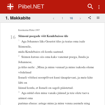
Piibel.NET
1. Makkabite
<
1
16
>
Eestikeelne Piibel 1997
16
Siimoni poegade võit Kendebaiose üle
1
Aga Johannes läks Geserist üles ja teatas oma isale
Siimonile,
mida Kendebaios oli korda saatnud.
2
Siimon kutsus siis oma kaks vanemat poega, Juuda ja
Johannese,
ja ütles neile: „Mina ja minu vennad ja minu isakoda oleme
võidelnud
Iisraeli võitlusi noorpõlvest kuni tänapäevani, ja meie käte
läbi on
läinud korda, et Iisraeli on sageli päästetud.
3
Aga nüüd olen mina vanaks jäänud ja teie olete taeva
armust oma
parimas elueas: astuge minu ja minu venna asemele ning