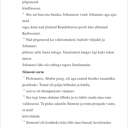
põgenesid
kindlusesse.
9
Siis sai haavata Juudas, Johannese vend. Johannes aga ajas
neid
taga, kuni nad jõudsid Kendebaiose poolt üles ehitatud
Kedroonini.
10
Nad põgenesid ka vahitornideni Asdodi väljadel ja
Johannes
põletas selle linna tulega. Vaenlastest langes ligi kaks tuhat
meest.
Johannes läks siis rahuga tagasi Juudamaale.
Siimoni surm
11
Ptolemaios, Abubu poeg, oli aga seatud Jeeriko tasandiku
pealikuks. Temal oli palju hõbedat ja kulda,
12
sest ta oli ülempreestri väimees.
13
See tegi tema südame ülbeks ja ta tahtis saada maa oma
valdusesse. Ta pidas salanõu Siimoni ja tema poegade vastu,
et neid
kõrvaldada.
14
Siimonil oli kombeks käia läbi maa linnad, hoolitsedes