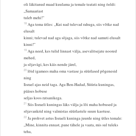
oli läkitanud maad kuulama ja temale teatati ning öeldi:
„Samaariast
tuleb mehi!”
18
Aga tema ütles: „Kui nad tulevad rahuga, siis võtke nad
elusalt
kinni; tulevad nad aga sõjaga, siis võtke nad samuti elusalt
kinni!”
19
Aga need, kes tulid linnast välja, asevalitsejate noored
mehed,
ja sõjavägi, kes käis nende järel,
20
lõid igamees maha oma vastase ja süürlased põgenesid
ning
Iisrael ajas neid taga. Aga Ben-Hadad, Süüria kuningas,
pääses hobuse
seljas koos ratsanikega.
21
Siis Iisraeli kuningas läks välja ja lõi maha hobused ja
sõjavankrid ning valmistas süürlastele suure kaotuse.
22
Ja prohvet astus Iisraeli kuninga juurde ning ütles temale:
„Mine, kinnita ennast, pane tähele ja vaata, mis sul tuleks
teha,