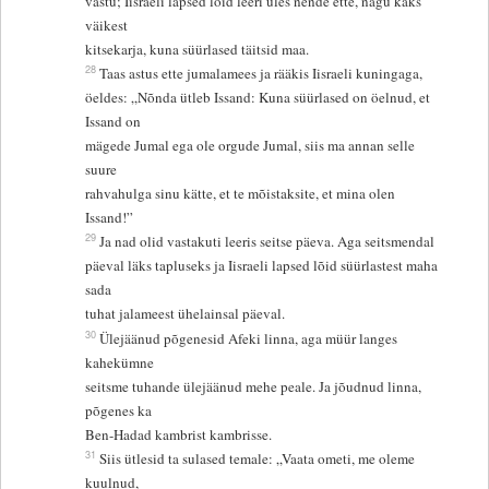
vastu; Iisraeli lapsed lõid leeri üles nende ette, nagu kaks
väikest
kitsekarja, kuna süürlased täitsid maa.
28
Taas astus ette jumalamees ja rääkis Iisraeli kuningaga,
öeldes: „Nõnda ütleb Issand: Kuna süürlased on öelnud, et
Issand on
mägede Jumal ega ole orgude Jumal, siis ma annan selle
suure
rahvahulga sinu kätte, et te mõistaksite, et mina olen
Issand!”
29
Ja nad olid vastakuti leeris seitse päeva. Aga seitsmendal
päeval läks tapluseks ja Iisraeli lapsed lõid süürlastest maha
sada
tuhat jalameest ühelainsal päeval.
30
Ülejäänud põgenesid Afeki linna, aga müür langes
kahekümne
seitsme tuhande ülejäänud mehe peale. Ja jõudnud linna,
põgenes ka
Ben-Hadad kambrist kambrisse.
31
Siis ütlesid ta sulased temale: „Vaata ometi, me oleme
kuulnud,