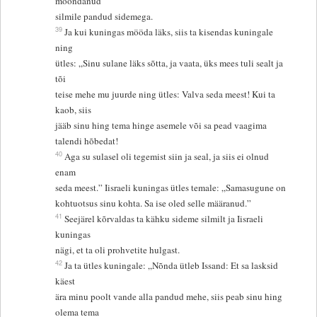
moondanud
silmile pandud sidemega.
39
Ja kui kuningas mööda läks, siis ta kisendas kuningale
ning
ütles: „Sinu sulane läks sõtta, ja vaata, üks mees tuli sealt ja
tõi
teise mehe mu juurde ning ütles: Valva seda meest! Kui ta
kaob, siis
jääb sinu hing tema hinge asemele või sa pead vaagima
talendi hõbedat!
40
Aga su sulasel oli tegemist siin ja seal, ja siis ei olnud
enam
seda meest.” Iisraeli kuningas ütles temale: „Samasugune on
kohtuotsus sinu kohta. Sa ise oled selle määranud.”
41
Seejärel kõrvaldas ta kähku sideme silmilt ja Iisraeli
kuningas
nägi, et ta oli prohvetite hulgast.
42
Ja ta ütles kuningale: „Nõnda ütleb Issand: Et sa lasksid
käest
ära minu poolt vande alla pandud mehe, siis peab sinu hing
olema tema