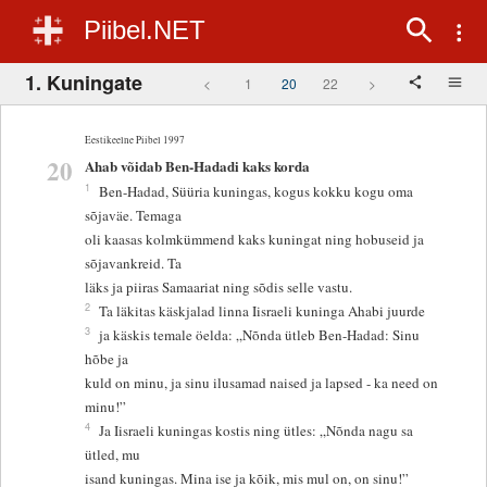
Piibel.NET
1. Kuningate
<
1
20
22
>
Eestikeelne Piibel 1997
20
Ahab võidab Ben-Hadadi kaks korda
1
Ben-Hadad, Süüria kuningas, kogus kokku kogu oma
sõjaväe. Temaga
oli kaasas kolmkümmend kaks kuningat ning hobuseid ja
sõjavankreid. Ta
läks ja piiras Samaariat ning sõdis selle vastu.
2
Ta läkitas käskjalad linna Iisraeli kuninga Ahabi juurde
3
ja käskis temale öelda: „Nõnda ütleb Ben-Hadad: Sinu
hõbe ja
kuld on minu, ja sinu ilusamad naised ja lapsed - ka need on
minu!”
4
Ja Iisraeli kuningas kostis ning ütles: „Nõnda nagu sa
ütled, mu
isand kuningas. Mina ise ja kõik, mis mul on, on sinu!”