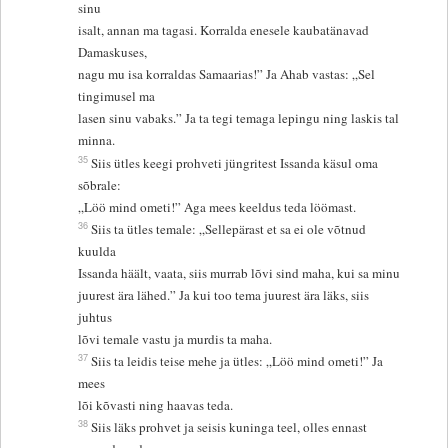
sinu
isalt, annan ma tagasi. Korralda enesele kaubatänavad
Damaskuses,
nagu mu isa korraldas Samaarias!” Ja Ahab vastas: „Sel
tingimusel ma
lasen sinu vabaks.” Ja ta tegi temaga lepingu ning laskis tal
minna.
35
Siis ütles keegi prohveti jüngritest Issanda käsul oma
sõbrale:
„Löö mind ometi!” Aga mees keeldus teda löömast.
36
Siis ta ütles temale: „Sellepärast et sa ei ole võtnud
kuulda
Issanda häält, vaata, siis murrab lõvi sind maha, kui sa minu
juurest ära lähed.” Ja kui too tema juurest ära läks, siis
juhtus
lõvi temale vastu ja murdis ta maha.
37
Siis ta leidis teise mehe ja ütles: „Löö mind ometi!” Ja
mees
lõi kõvasti ning haavas teda.
38
Siis läks prohvet ja seisis kuninga teel, olles ennast