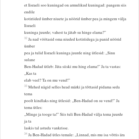
et Iisraeli soo kuningad on armulikud kuningad: pangem siis
endile
kotiriided ümber niuete ja nöörid ümber pea ja mingem välja
Iisraeli
kuninga juurde; vahest ta jätab su hinge elama?”
32
Ja nad vöötasid oma niuded kotiriidega ja panid nöörid
ümber
pea ja tulid Iisraeli kuninga juurde ning ütlesid: „Sinu
sulane
Ben-Hadad ütleb: Jäta siiski mu hing elama!” Ja ta vastas:
„Kas ta
elab veel? Ta on mu vend!”
33
Mehed nägid selles head märki ja tõttasid pidama seda
tema
poolt kindlaks ning ütlesid: „Ben-Hadad on su vend!” Ja
tema ütles:
„Minge ja tooge ta!” Siis tuli Ben-Hadad välja tema juurde
ja ta
laskis tal astuda vankrisse.
34
Ja Ben-Hadad ütles temale: „Linnad, mis mu isa võttis ära