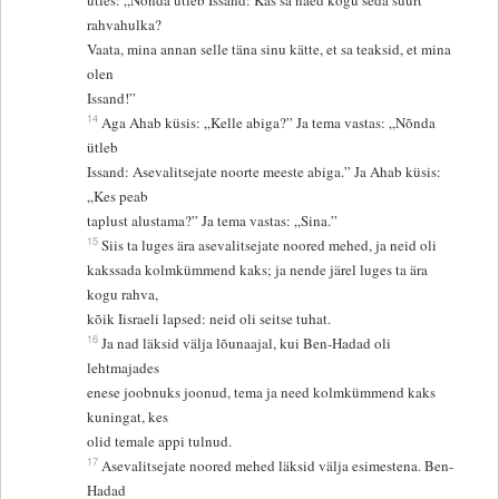
ütles: „Nõnda ütleb Issand: Kas sa näed kogu seda suurt
rahvahulka?
Vaata, mina annan selle täna sinu kätte, et sa teaksid, et mina
olen
Issand!”
14
Aga Ahab küsis: „Kelle abiga?” Ja tema vastas: „Nõnda
ütleb
Issand: Asevalitsejate noorte meeste abiga.” Ja Ahab küsis:
„Kes peab
taplust alustama?” Ja tema vastas: „Sina.”
15
Siis ta luges ära asevalitsejate noored mehed, ja neid oli
kakssada kolmkümmend kaks; ja nende järel luges ta ära
kogu rahva,
kõik Iisraeli lapsed: neid oli seitse tuhat.
16
Ja nad läksid välja lõunaajal, kui Ben-Hadad oli
lehtmajades
enese joobnuks joonud, tema ja need kolmkümmend kaks
kuningat, kes
olid temale appi tulnud.
17
Asevalitsejate noored mehed läksid välja esimestena. Ben-
Hadad