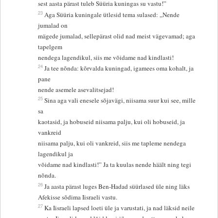
sest aasta pärast tuleb Süüria kuningas su vastu!”
23
Aga Süüria kuningale ütlesid tema sulased: „Nende
jumalad on
mägede jumalad, sellepärast olid nad meist vägevamad; aga
tapelgem
nendega lagendikul, siis me võidame nad kindlasti!
24
Ja tee nõnda: kõrvalda kuningad, igamees oma kohalt, ja
pane
nende asemele asevalitsejad!
25
Sina aga vali enesele sõjavägi, niisama suur kui see, mille
sa
kaotasid, ja hobuseid niisama palju, kui oli hobuseid, ja
vankreid
niisama palju, kui oli vankreid, siis me tapleme nendega
lagendikul ja
võidame nad kindlasti!” Ja ta kuulas nende häält ning tegi
nõnda.
26
Ja aasta pärast luges Ben-Hadad süürlased üle ning läks
Afekisse sõdima Iisraeli vastu.
27
Ka Iisraeli lapsed loeti üle ja varustati, ja nad läksid neile