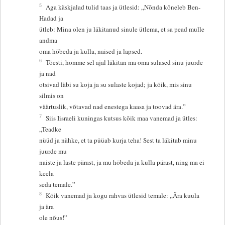
5
Aga käskjalad tulid taas ja ütlesid: „Nõnda kõneleb Ben-
Hadad ja
ütleb: Mina olen ju läkitanud sinule ütlema, et sa pead mulle
andma
oma hõbeda ja kulla, naised ja lapsed.
6
Tõesti, homme sel ajal läkitan ma oma sulased sinu juurde
ja nad
otsivad läbi su koja ja su sulaste kojad; ja kõik, mis sinu
silmis on
väärtuslik, võtavad nad enestega kaasa ja toovad ära.”
7
Siis Iisraeli kuningas kutsus kõik maa vanemad ja ütles:
„Teadke
nüüd ja nähke, et ta püüab kurja teha! Sest ta läkitab minu
juurde mu
naiste ja laste pärast, ja mu hõbeda ja kulla pärast, ning ma ei
keela
seda temale.”
8
Kõik vanemad ja kogu rahvas ütlesid temale: „Ära kuula
ja ära
ole nõus!”