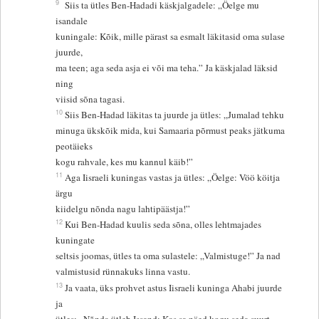
9
Siis ta ütles Ben-Hadadi käskjalgadele: „Öelge mu
isandale
kuningale: Kõik, mille pärast sa esmalt läkitasid oma sulase
juurde,
ma teen; aga seda asja ei või ma teha.” Ja käskjalad läksid
ning
viisid sõna tagasi.
10
Siis Ben-Hadad läkitas ta juurde ja ütles: „Jumalad tehku
minuga ükskõik mida, kui Samaaria põrmust peaks jätkuma
peotäieks
kogu rahvale, kes mu kannul käib!”
11
Aga Iisraeli kuningas vastas ja ütles: „Öelge: Vöö köitja
ärgu
kiidelgu nõnda nagu lahtipäästja!”
12
Kui Ben-Hadad kuulis seda sõna, olles lehtmajades
kuningate
seltsis joomas, ütles ta oma sulastele: „Valmistuge!” Ja nad
valmistusid rünnakuks linna vastu.
13
Ja vaata, üks prohvet astus Iisraeli kuninga Ahabi juurde
ja