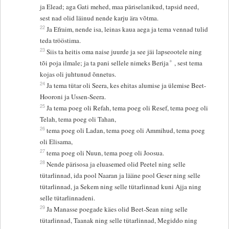
ja Elead; aga Gati mehed, maa päriselanikud, tapsid need,
sest nad olid läinud nende karju ära võtma.
22
Ja Efraim, nende isa, leinas kaua aega ja tema vennad tulid
teda trööstima.
23
Siis ta heitis oma naise juurde ja see jäi lapseootele ning
+
tõi poja ilmale; ja ta pani sellele nimeks Berija
, sest tema
kojas oli juhtunud õnnetus.
24
Ja tema tütar oli Seera, kes ehitas alumise ja ülemise Beet-
Hooroni ja Ussen-Seera.
25
Ja tema poeg oli Refah, tema poeg oli Resef, tema poeg oli
Telah, tema poeg oli Tahan,
26
tema poeg oli Ladan, tema poeg oli Ammihud, tema poeg
oli Elisama,
27
tema poeg oli Nuun, tema poeg oli Joosua.
28
Nende pärisosa ja eluasemed olid Peetel ning selle
tütarlinnad, ida pool Naaran ja lääne pool Geser ning selle
tütarlinnad, ja Sekem ning selle tütarlinnad kuni Ajja ning
selle tütarlinnadeni.
29
Ja Manasse poegade käes olid Beet-Sean ning selle
tütarlinnad, Taanak ning selle tütarlinnad, Megiddo ning