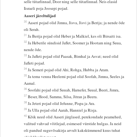
selle tütarlinnad, Door ning selle tütarlinnad. Neis elasid
Iisraeli poja Joosepi pojad.
Aaseri järeltulijad
30
Aaseri pojad olid Jimna, Jisva, Jisvi ja Berija; ja nende õde
oli Serah.
31
Ja Berija pojad olid Heber ja Malkiel, kes oli Birsaiti isa.
32
Ja Heberile sündisid Jaflet, Soomer ja Hootam ning Suua,
nende õde.
33
Ja Jafleti pojad olid Paasak, Bimhal ja Asvat; need olid
Jafleti pojad.
34
Ja Semeri pojad olid Ahi, Rohga, Hubba ja Aram.
35
Ja tema venna Heelemi pojad olid Soofah, Jimna, Seeles ja
Aamal.
36
Soofahi pojad olid Suuah, Harnefer, Suual, Beeri, Jimra,
37
Beser, Hood, Samma, Silsa, Jitran ja Beera.
38
Ja Jeteri pojad olid Jefunne, Pispa ja Ara.
39
Ja Ulla pojad olid Aarah, Hanniel ja Risja.
40
Kõik need olid Aaseri järglased, perekondade peamehed,
valitud vahvad võitlejad, esimesed vürstide hulgas. Ja neid
oli pandud suguvõsakirja arvult kakskümmend kuus tuhat