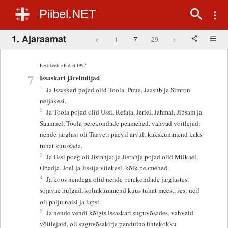
Piibel.NET
1. Ajaraamat
<
1
7
29
>
Eestikeelne Piibel 1997
7
Issaskari järeltulijad
1
Ja Issaskari pojad olid Toola, Puua, Jaasub ja Simron
neljakesi.
2
Ja Toola pojad olid Ussi, Refaja, Jeriel, Jahmai, Jibsam ja
Saamuel, Toola perekondade peamehed, vahvad võitlejad;
nende järglasi oli Taaveti päevil arvult kakskümmend kaks
tuhat kuussada.
3
Ja Ussi poeg oli Jisrahja; ja Jisrahja pojad olid Miikael,
Obadja, Joel ja Jissija viiekesi, kõik peamehed.
4
Ja koos nendega olid nende perekondade järglastest
sõjaväe hulgad, kolmkümmend kuus tuhat meest, sest neil
oli palju naisi ja lapsi.
5
Ja nende vendi kõigis Issaskari suguvõsades, vahvaid
võitlejaid, oli suguvõsakirja panduina ühtekokku