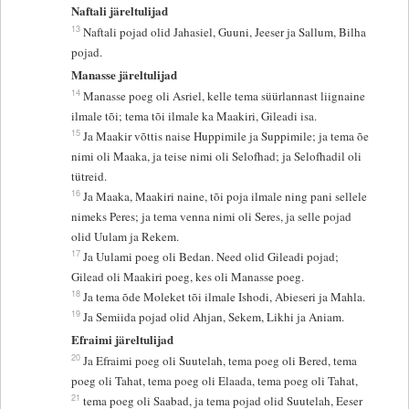
Naftali järeltulijad
13
Naftali pojad olid Jahasiel, Guuni, Jeeser ja Sallum, Bilha
pojad.
Manasse järeltulijad
14
Manasse poeg oli Asriel, kelle tema süürlannast liignaine
ilmale tõi; tema tõi ilmale ka Maakiri, Gileadi isa.
15
Ja Maakir võttis naise Huppimile ja Suppimile; ja tema õe
nimi oli Maaka, ja teise nimi oli Selofhad; ja Selofhadil oli
tütreid.
16
Ja Maaka, Maakiri naine, tõi poja ilmale ning pani sellele
nimeks Peres; ja tema venna nimi oli Seres, ja selle pojad
olid Uulam ja Rekem.
17
Ja Uulami poeg oli Bedan. Need olid Gileadi pojad;
Gilead oli Maakiri poeg, kes oli Manasse poeg.
18
Ja tema õde Moleket tõi ilmale Ishodi, Abieseri ja Mahla.
19
Ja Semiida pojad olid Ahjan, Sekem, Likhi ja Aniam.
Efraimi järeltulijad
20
Ja Efraimi poeg oli Suutelah, tema poeg oli Bered, tema
poeg oli Tahat, tema poeg oli Elaada, tema poeg oli Tahat,
21
tema poeg oli Saabad, ja tema pojad olid Suutelah, Eeser