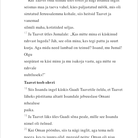
Kui Taavet oma silmad üles tõstis ja nägi Issanda inglit
seismas maa ja taeva vahel, käes paljastatud mõõk, mis oli
sirutatud Jeruusalemma kohale, siis heitsid Taavet ja
vanemad
silmili maha, kotiriided seljas.
17
Ja Taavet ütles Jumalale: „Kas mitte mina ei käskinud
rahvast lugeda? Jah, see olin mina, kes tegi pattu ja suurt
kurja. Aga mida need lambad on teinud? Issand, mu Jumal!
Olgu
seepärast su käsi minu ja mu isakoja vastu, aga mitte su
rahvale
nuhtluseks!”
Taavet toob ohvri
18
Siis Issanda ingel käskis Gaadi Taavetile öelda, et Taavet
läheks püstitama altarit Issandale jebuuslase Ornani
rehealuse
paika.
19
Ja Taavet läks üles Gaadi sõna peale, mille see Issanda
nimel oli öelnud.
20
Kui Ornan pöördus, siis ta nägi inglit, aga tema neli
poega, kes ta juures olid, pugesid peitu; Ornan oli nisu