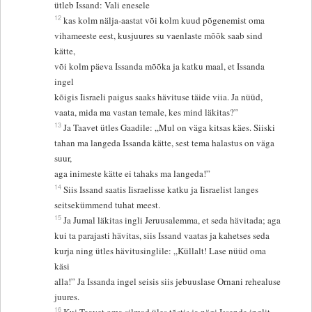
ütleb Issand: Vali enesele
12
kas kolm nälja-aastat või kolm kuud põgenemist oma
vihameeste eest, kusjuures su vaenlaste mõõk saab sind
kätte,
või kolm päeva Issanda mõõka ja katku maal, et Issanda
ingel
kõigis Iisraeli paigus saaks hävituse täide viia. Ja nüüd,
vaata, mida ma vastan temale, kes mind läkitas?”
13
Ja Taavet ütles Gaadile: „Mul on väga kitsas käes. Siiski
tahan ma langeda Issanda kätte, sest tema halastus on väga
suur,
aga inimeste kätte ei tahaks ma langeda!”
14
Siis Issand saatis Iisraelisse katku ja Iisraelist langes
seitsekümmend tuhat meest.
15
Ja Jumal läkitas ingli Jeruusalemma, et seda hävitada; aga
kui ta parajasti hävitas, siis Issand vaatas ja kahetses seda
kurja ning ütles hävitusinglile: „Küllalt! Lase nüüd oma
käsi
alla!” Ja Issanda ingel seisis siis jebuuslase Ornani rehealuse
juures.
16