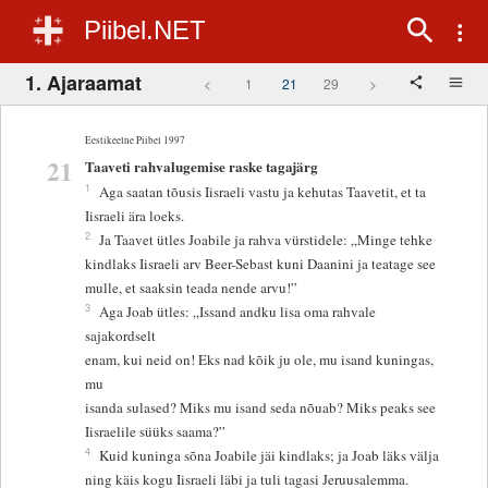
Piibel.NET
1. Ajaraamat
<
1
21
29
>
Eestikeelne Piibel 1997
21
Taaveti rahvalugemise raske tagajärg
1
Aga saatan tõusis Iisraeli vastu ja kehutas Taavetit, et ta
Iisraeli ära loeks.
2
Ja Taavet ütles Joabile ja rahva vürstidele: „Minge tehke
kindlaks Iisraeli arv Beer-Sebast kuni Daanini ja teatage see
mulle, et saaksin teada nende arvu!”
3
Aga Joab ütles: „Issand andku lisa oma rahvale
sajakordselt
enam, kui neid on! Eks nad kõik ju ole, mu isand kuningas,
mu
isanda sulased? Miks mu isand seda nõuab? Miks peaks see
Iisraelile süüks saama?”
4
Kuid kuninga sõna Joabile jäi kindlaks; ja Joab läks välja
ning käis kogu Iisraeli läbi ja tuli tagasi Jeruusalemma.