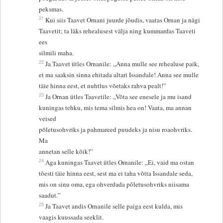
peksmas.
21
Kui siis Taavet Ornani juurde jõudis, vaatas Ornan ja nägi
Taavetit; ta läks rehealusest välja ning kummardas Taaveti
ees
silmili maha.
22
Ja Taavet ütles Ornanile: „Anna mulle see rehealuse paik,
et ma saaksin sinna ehitada altari Issandale! Anna see mulle
täie hinna eest, et nuhtlus võetaks rahva pealt!”
23
Ja Ornan ütles Taavetile: „Võta see enesele ja mu isand
kuningas tehku, mis tema silmis hea on! Vaata, ma annan
veised
põletusohvriks ja pahmareed puudeks ja nisu roaohvriks.
Ma
annetan selle kõik!”
24
Aga kuningas Taavet ütles Ornanile: „Ei, vaid ma ostan
tõesti täie hinna eest, sest ma ei taha võtta Issandale seda,
mis on sinu oma, ega ohverdada põletusohvriks niisama
saadut.”
25
Ja Taavet andis Ornanile selle paiga eest kulda, mis
vaagis kuussada seeklit.