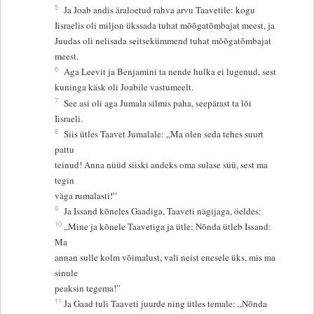
5
Ja Joab andis äraloetud rahva arvu Taavetile: kogu
Iisraelis oli miljon ükssada tuhat mõõgatõmbajat meest, ja
Juudas oli nelisada seitsekümmend tuhat mõõgatõmbajat
meest.
6
Aga Leevit ja Benjamini ta nende hulka ei lugenud, sest
kuninga käsk oli Joabile vastumeelt.
7
See asi oli aga Jumala silmis paha, seepärast ta lõi
Iisraeli.
8
Siis ütles Taavet Jumalale: „Ma olen seda tehes suurt
pattu
teinud! Anna nüüd siiski andeks oma sulase süü, sest ma
tegin
väga rumalasti!”
9
Ja Issand kõneles Gaadiga, Taaveti nägijaga, öeldes:
10
„Mine ja kõnele Taavetiga ja ütle: Nõnda ütleb Issand:
Ma
annan sulle kolm võimalust, vali neist enesele üks, mis ma
sinule
peaksin tegema!”
11
Ja Gaad tuli Taaveti juurde ning ütles temale: „Nõnda