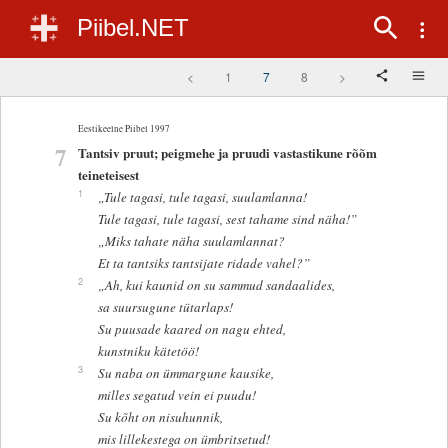
Piibel.NET
<
1
7
8
>
Eestikeelne Piibel 1997
7
Tantsiv pruut; peigmehe ja pruudi vastastikune rõõm
teineteisest
1
„Tule tagasi, tule tagasi, suulamlanna!
Tule tagasi, tule tagasi, sest tahame sind näha!”
„Miks tahate näha suulamlannat?
Et ta tantsiks tantsijate ridade vahel?”
2
„Ah, kui kaunid on su sammud sandaalides,
sa suursugune tütarlaps!
Su puusade kaared on nagu ehted,
kunstniku kätetöö!
3
Su naba on ümmargune kausike,
milles segatud vein ei puudu!
Su kõht on nisuhunnik,
mis lillekestega on ümbritsetud!