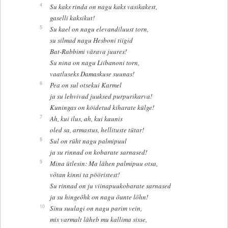
4
Su kaks rinda on nagu kaks vasikakest,
gaselli kaksikut!
5
Su kael on nagu elevandiluust torn,
su silmad nagu Hesboni tiigid
Bat-Rabbimi värava juures!
Su nina on nagu Liibanoni torn,
vaatluseks Damaskuse suunas!
6
Pea on sul otsekui Karmel
ja su lehvivad juuksed purpurikarva!
Kuningas on köidetud kiharate külge!
7
Ah, kui ilus, ah, kui kaunis
oled sa, armastus, hellituste tütar!
8
Sul on rüht nagu palmipuul
ja su rinnad on kobarate sarnased!
9
Mina ütlesin: Ma lähen palmipuu otsa,
võtan kinni ta pööristest!
Su rinnad on ju viinapuukobarate sarnased
ja su hingeõhk on nagu õunte lõhn!
10
Sinu suulagi on nagu parim vein,
mis varmalt läheb mu kallima sisse,