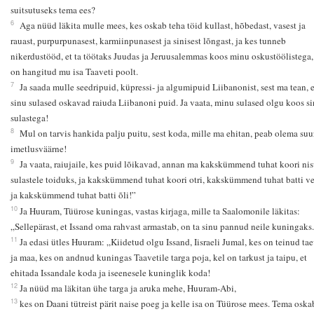
suitsutuseks tema ees?
6
Aga nüüd läkita mulle mees, kes oskab teha töid kullast, hõbedast, vasest ja
rauast, purpurpunasest, karmiinpunasest ja sinisest lõngast, ja kes tunneb
nikerdustööd, et ta töötaks Juudas ja Jeruusalemmas koos minu oskustöölistega,
on hangitud mu isa Taaveti poolt.
7
Ja saada mulle seedripuid, küpressi- ja algumipuid Liibanonist, sest ma tean, e
sinu sulased oskavad raiuda Liibanoni puid. Ja vaata, minu sulased olgu koos s
sulastega!
8
Mul on tarvis hankida palju puitu, sest koda, mille ma ehitan, peab olema suur
imetlusväärne!
9
Ja vaata, raiujaile, kes puid lõikavad, annan ma kakskümmend tuhat koori nis
sulastele toiduks, ja kakskümmend tuhat koori otri, kakskümmend tuhat batti ve
ja kakskümmend tuhat batti õli!”
10
Ja Huuram, Tüürose kuningas, vastas kirjaga, mille ta Saalomonile läkitas:
„Sellepärast, et Issand oma rahvast armastab, on ta sinu pannud neile kuningaks
11
Ja edasi ütles Huuram: „Kiidetud olgu Issand, Iisraeli Jumal, kes on teinud ta
ja maa, kes on andnud kuningas Taavetile targa poja, kel on tarkust ja taipu, et
ehitada Issandale koda ja iseenesele kuninglik koda!
12
Ja nüüd ma läkitan ühe targa ja aruka mehe, Huuram-Abi,
13
kes on Daani tütreist pärit naise poeg ja kelle isa on Tüürose mees. Tema oska