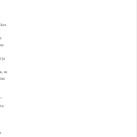
 kes
t
inu
 ja
u, su
ini
.”
eva
b