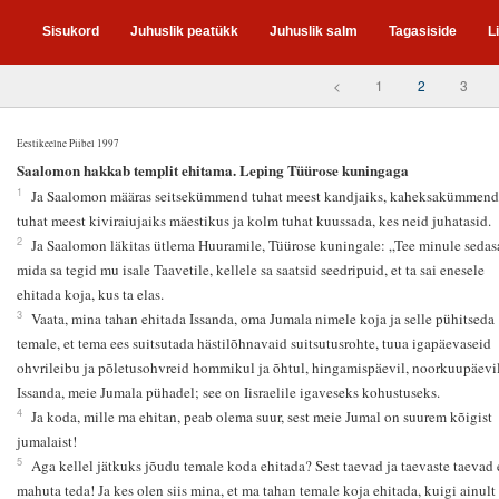
Sisukord
Juhuslik peatükk
Juhuslik salm
Tagasiside
L
<
1
2
3
Eestikeelne Piibel 1997
2
Saalomon hakkab templit ehitama. Leping Tüürose kuningaga
1
Ja Saalomon määras seitsekümmend tuhat meest kandjaiks, kaheksakümmend
tuhat meest kiviraiujaiks mäestikus ja kolm tuhat kuussada, kes neid juhatasid.
2
Ja Saalomon läkitas ütlema Huuramile, Tüürose kuningale: „Tee minule sedas
mida sa tegid mu isale Taavetile, kellele sa saatsid seedripuid, et ta sai enesele
ehitada koja, kus ta elas.
3
Vaata, mina tahan ehitada Issanda, oma Jumala nimele koja ja selle pühitseda
temale, et tema ees suitsutada hästilõhnavaid suitsutusrohte, tuua igapäevaseid
ohvrileibu ja põletusohvreid hommikul ja õhtul, hingamispäevil, noorkuupäevil
Issanda, meie Jumala pühadel; see on Iisraelile igaveseks kohustuseks.
4
Ja koda, mille ma ehitan, peab olema suur, sest meie Jumal on suurem kõigist
jumalaist!
5
Aga kellel jätkuks jõudu temale koda ehitada? Sest taevad ja taevaste taevad 
mahuta teda! Ja kes olen siis mina, et ma tahan temale koja ehitada, kuigi ainult