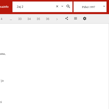
Piibel 1997
isainfo
4
...
33
34
35
36
>
ama,
 ja
ei