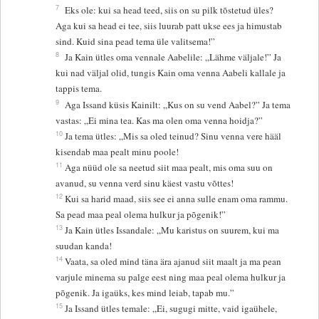
7
Eks ole: kui sa head teed, siis on su pilk tõstetud üles?
Aga kui sa head ei tee, siis luurab patt ukse ees ja himustab
sind. Kuid sina pead tema üle valitsema!”
8
Ja Kain ütles oma vennale Aabelile: „Lähme väljale!” Ja
kui nad väljal olid, tungis Kain oma venna Aabeli kallale ja
tappis tema.
9
Aga Issand küsis Kainilt: „Kus on su vend Aabel?” Ja tema
vastas: „Ei mina tea. Kas ma olen oma venna hoidja?”
10
Ja tema ütles: „Mis sa oled teinud? Sinu venna vere hääl
kisendab maa pealt minu poole!
11
Aga nüüd ole sa neetud siit maa pealt, mis oma suu on
avanud, su venna verd sinu käest vastu võttes!
12
Kui sa harid maad, siis see ei anna sulle enam oma rammu.
Sa pead maa peal olema hulkur ja põgenik!”
13
Ja Kain ütles Issandale: „Mu karistus on suurem, kui ma
suudan kanda!
14
Vaata, sa oled mind täna ära ajanud siit maalt ja ma pean
varjule minema su palge eest ning maa peal olema hulkur ja
põgenik. Ja igaüks, kes mind leiab, tapab mu.”
15
Ja Issand ütles temale: „Ei, sugugi mitte, vaid igaühele,