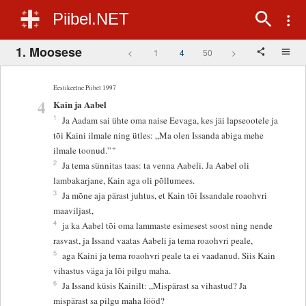
Piibel.NET
1. Moosese
<
1
4
50
>
Eestikeelne Piibel 1997
4
Kain ja Aabel
1
Ja Aadam sai ühte oma naise Eevaga, kes jäi lapseootele ja
tõi Kaini ilmale ning ütles: „Ma olen Issanda abiga mehe
+
ilmale toonud.”
2
Ja tema sünnitas taas: ta venna Aabeli. Ja Aabel oli
lambakarjane, Kain aga oli põllumees.
3
Ja mõne aja pärast juhtus, et Kain tõi Issandale roaohvri
maaviljast,
4
ja ka Aabel tõi oma lammaste esimesest soost ning nende
rasvast, ja Issand vaatas Aabeli ja tema roaohvri peale,
5
aga Kaini ja tema roaohvri peale ta ei vaadanud. Siis Kain
vihastus väga ja lõi pilgu maha.
6
Ja Issand küsis Kainilt: „Mispärast sa vihastud? Ja
mispärast sa pilgu maha lööd?