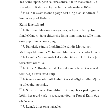
kes Kaini tapab, peab seitsmekordselt kätte makstama!” Ja
Issand pani Kainile märgi, et leidja teda maha ei lööks.
+
16
Ja Kain läks ära Issanda palge eest ning elas Noodimaal
,
hommiku pool Eedenit.
Kaini järeltulijad
17
Ja Kain sai ühte oma naisega, kes jäi lapseootele ja tõi
ilmale Hanoki; ja ta ehitas ühe linna ning nimetas selle linna
oma poja Hanoki nime järgi.
18
Ja Hanokile sündis Iirad, Iiradile sündis Mehuujael,
Mehuujaelile sündis Metuusael, Metuusaelile sündis Lemek.
19
Ja Lemek võttis enesele kaks naist: ühe nimi oli Aada ja
teise nimi oli Silla.
20
Ja Aada tõi ilmale Jaabali, kes sai nende isaks, kes elasid
telkides ja kasvatasid karja.
21
Ja tema venna nimi oli Juubal, kes sai kõigi kandlelööjate
ja vilepuhujate isaks.
22
Ja Silla tõi ilmale Tuubal-Kaini, kes õpetas sepist taguma
kõiki, kes tegid vask- ja raudsepa tööd; ja Tuubal-Kaini õde
oli Naama.
23
Ja Lemek ütles oma naistele: